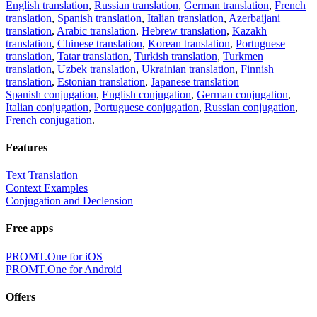
English translation
,
Russian translation
,
German translation
,
French
translation
,
Spanish translation
,
Italian translation
,
Azerbaijani
translation
,
Arabic translation
,
Hebrew translation
,
Kazakh
translation
,
Chinese translation
,
Korean translation
,
Portuguese
translation
,
Tatar translation
,
Turkish translation
,
Turkmen
translation
,
Uzbek translation
,
Ukrainian translation
,
Finnish
translation
,
Estonian translation
,
Japanese translation
Spanish conjugation
,
English conjugation
,
German conjugation
,
Italian conjugation
,
Portuguese conjugation
,
Russian conjugation
,
French conjugation
.
Features
Text Translation
Context Examples
Conjugation and Declension
Free apps
PROMT.One for iOS
PROMT.One for Android
Offers