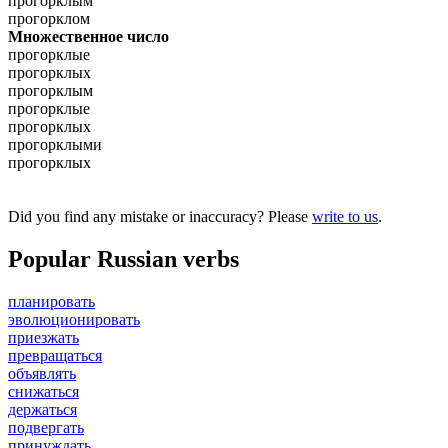
прогорклым
прогорклом
Множественное число
прогорклые
прогорклых
прогорклым
прогорклые
прогорклых
прогорклыми
прогорклых
Did you find any mistake or inaccuracy? Please
write to us
.
Popular Russian verbs
планировать
эволюционировать
приезжать
превращаться
объявлять
снижаться
держаться
подвергать
принуждать