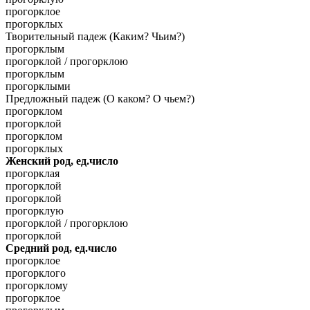
прогорклое
прогорклых
Творительный падеж (Каким? Чьим?)
прогорклым
прогорклой / прогорклою
прогорклым
прогорклыми
Предложный падеж (О каком? О чьем?)
прогорклом
прогорклой
прогорклом
прогорклых
Женский род, ед.число
прогорклая
прогорклой
прогорклой
прогорклую
прогорклой / прогорклою
прогорклой
Средний род, ед.число
прогорклое
прогорклого
прогорклому
прогорклое