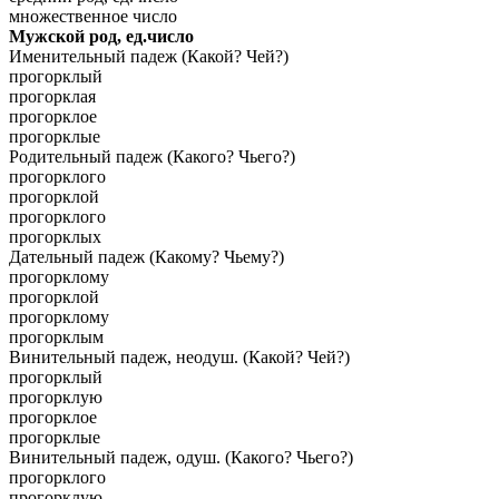
множественное число
Мужской род, ед.число
Именительный падеж (Какой? Чей?)
прогорклый
прогорклая
прогорклое
прогорклые
Родительный падеж (Какого? Чьего?)
прогорклого
прогорклой
прогорклого
прогорклых
Дательный падеж (Какому? Чьему?)
прогорклому
прогорклой
прогорклому
прогорклым
Винительный падеж, неодуш. (Какой? Чей?)
прогорклый
прогорклую
прогорклое
прогорклые
Винительный падеж, одуш. (Какого? Чьего?)
прогорклого
прогорклую