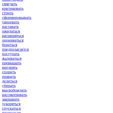
смягчать
критиковать
стоить
сформировывать
танцевать
наставать
ожидаться
расширяться
оцениваться
бороться
предполагается
поступать
жаловаться
превышать
внедрять
спорить
править
делиться
убирать
высвобождать
рассматривать
закрывать
ускоряться
спускаться
пропускать