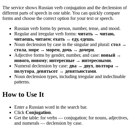
The service shows Russian verb conjugation and the declension of
different parts of speech in one table. You can quickly compare
forms and choose the correct option for your text or speech.
Russian verb forms by person, number, tense, and mood.
Regular and irregular verb forms:
читать → читаю,
читаешь, читаем
;
ехать → еду, едешь
.
Noun declension by case in the singular and plural:
стол →
стола
,
море → морем
,
дочь → дочери
.
Adjective forms by gender, number, and case:
новый →
нового, новому
;
интересные → интересными
.
Numeral declension by case:
два → двух
,
полтора →
полутора
,
девятьсот → девятьюстами
.
Noun declension types, including irregular and indeclinable
patterns.
How to Use It
Enter a Russian word in the search bar.
Click
Conjugation
.
Get the table: for verbs — conjugation; for nouns, adjectives,
and numerals — declension by case.