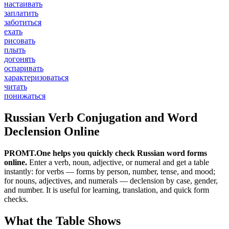
настаивать
заплатить
заботиться
ехать
рисовать
плыть
догонять
оспаривать
характеризоваться
читать
понижаться
Russian Verb Conjugation and Word
Declension Online
PROMT.One helps you quickly check Russian word forms
online.
Enter a verb, noun, adjective, or numeral and get a table
instantly: for verbs — forms by person, number, tense, and mood;
for nouns, adjectives, and numerals — declension by case, gender,
and number. It is useful for learning, translation, and quick form
checks.
What the Table Shows