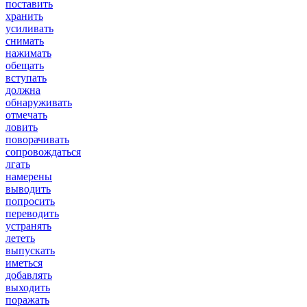
поставить
хранить
усиливать
снимать
нажимать
обещать
вступать
должна
обнаруживать
отмечать
ловить
поворачивать
сопровождаться
лгать
намерены
выводить
попросить
переводить
устранять
лететь
выпускать
иметься
добавлять
выходить
поражать