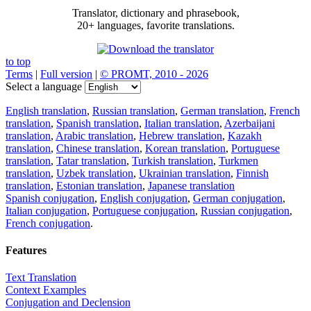
Translator, dictionary and phrasebook,
20+ languages, favorite translations.
to top
Terms
|
Full version
|
© PROMT, 2010 - 2026
Select a language
English translation
,
Russian translation
,
German translation
,
French
translation
,
Spanish translation
,
Italian translation
,
Azerbaijani
translation
,
Arabic translation
,
Hebrew translation
,
Kazakh
translation
,
Chinese translation
,
Korean translation
,
Portuguese
translation
,
Tatar translation
,
Turkish translation
,
Turkmen
translation
,
Uzbek translation
,
Ukrainian translation
,
Finnish
translation
,
Estonian translation
,
Japanese translation
Spanish conjugation
,
English conjugation
,
German conjugation
,
Italian conjugation
,
Portuguese conjugation
,
Russian conjugation
,
French conjugation
.
Features
Text Translation
Context Examples
Conjugation and Declension