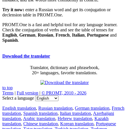
Try it now:
enter a Russian word and get its conjugation or
declension table in PROMT.One.
PROMT.One is a fast and helpful tool for any language learner.
Check the conjugation of verbs and see the table of tenses for
English
,
German
,
Russian
,
French
,
Italian
,
Portuguese
and
Spanish
.
Download the translator
Translator, dictionary and phrasebook,
20+ languages, favorite translations.
to top
Terms
|
Full version
|
© PROMT, 2010 - 2026
Select a language
English translation
,
Russian translation
,
German translation
,
French
translation
,
Spanish translation
,
Italian translation
,
Azerbaijani
translation
,
Arabic translation
,
Hebrew translation
,
Kazakh
translation
,
Chinese translation
,
Korean translation
,
Portuguese
translation
,
Tatar translation
,
Turkish translation
,
Turkmen