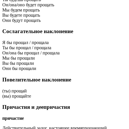
Он/она/оно будет прощать
Мы будем прощать
Вы будете прощать
Они будут прощать
Сослагательное наклонение
Я бы прощал / прощала
Ты бы прощал / прощала
Он/она бы прощал / прощала
Мы бы прощали
Вы бы прощали
Они бы прощали
Повелительное наклонение
(ты) прощай
(вы) прощайте
Причастия и деепричастия
причастие
Действительный залог, настоящее время
прощающий