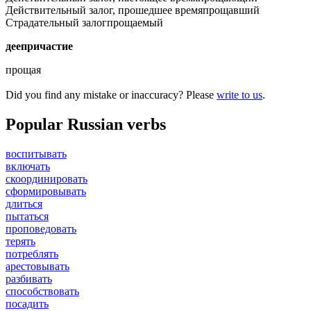
Действительный залог, прошедшее время
прощавший
Страдательный залог
прощаемый
деепричастие
прощая
Did you find any mistake or inaccuracy? Please
write to us
.
Popular Russian verbs
воспитывать
включать
скоординировать
сформировывать
длиться
пытаться
проповедовать
терять
потреблять
арестовывать
разбивать
способствовать
посадить