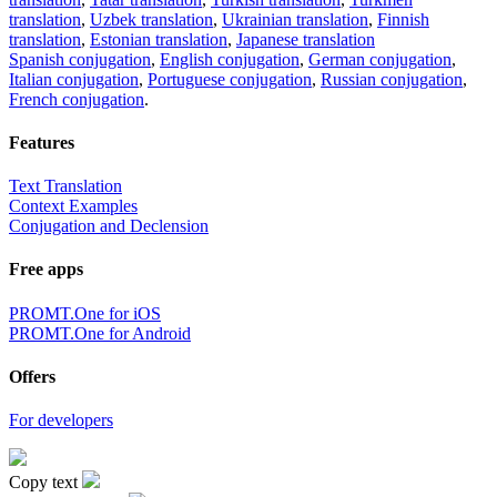
translation
,
Uzbek translation
,
Ukrainian translation
,
Finnish
translation
,
Estonian translation
,
Japanese translation
Spanish conjugation
,
English conjugation
,
German conjugation
,
Italian conjugation
,
Portuguese conjugation
,
Russian conjugation
,
French conjugation
.
Features
Text Translation
Context Examples
Conjugation and Declension
Free apps
PROMT.One for iOS
PROMT.One for Android
Offers
For developers
Copy text