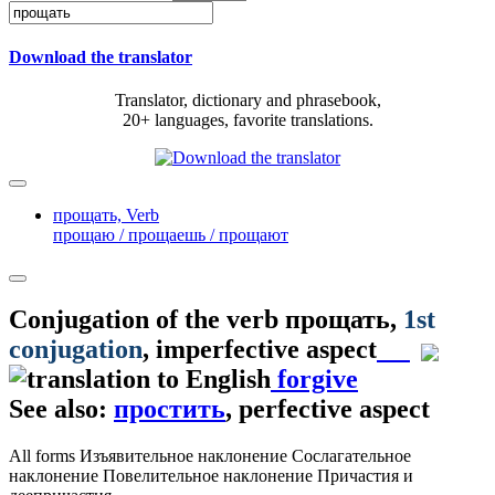
Download the translator
Translator, dictionary and phrasebook,
20+ languages, favorite translations.
прощать,
Verb
прощаю / прощаешь / прощают
Conjugation of the verb
прощать
,
1st
conjugation
, imperfective aspect
forgive
See also:
простить
, perfective aspect
All forms
Изъявительное наклонение
Сослагательное
наклонение
Повелительное наклонение
Причастия и