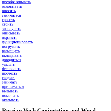
преобразовывать
основывать
вносить
заниматься
грозить
стоить
заполучить
описывать
охранять
функционировать
погружать
размещать
вкладывать
доводиться
удалять
беспокоить
прочесть
сводить
занимать
приниматься
вызывать
помешать
оказывать
Russian Verb Conjugation and Word