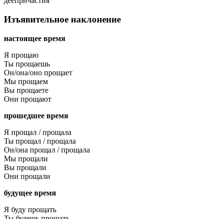
деепричастия
Изъявительное наклонение
настоящее время
Я прощаю
Ты прощаешь
Он/она/оно прощает
Мы прощаем
Вы прощаете
Они прощают
прошедшее время
Я прощал / прощала
Ты прощал / прощала
Он/она прощал / прощала
Мы прощали
Вы прощали
Они прощали
будущее время
Я буду прощать
Ты будешь прощать