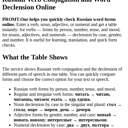
Declension Online
PROMT.One helps you quickly check Russian word forms
online.
Enter a verb, noun, adjective, or numeral and get a table
instantly: for verbs — forms by person, number, tense, and mood;
for nouns, adjectives, and numerals — declension by case, gender,
and number. It is useful for learning, translation, and quick form
checks.
What the Table Shows
The service shows Russian verb conjugation and the declension of
different parts of speech in one table. You can quickly compare
forms and choose the correct option for your text or speech.
Russian verb forms by person, number, tense, and mood.
Regular and irregular verb forms:
читать → читаю,
читаешь, читаем
;
ехать → еду, едешь
.
Noun declension by case in the singular and plural:
стол →
стола
,
море → морем
,
дочь → дочери
.
Adjective forms by gender, number, and case:
новый →
нового, новому
;
интересные → интересными
.
Numeral declension by case:
два → двух
,
полтора →