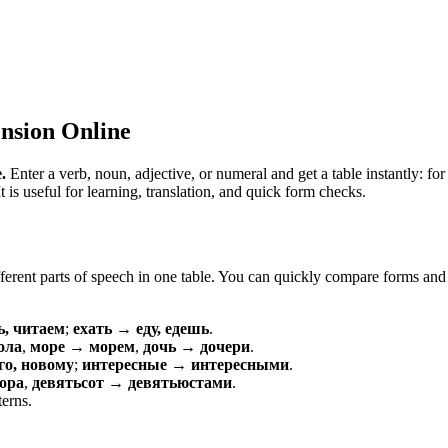
nsion Online
.
Enter a verb, noun, adjective, or numeral and get a table instantly: 
is useful for learning, translation, and quick form checks.
erent parts of speech in one table. You can quickly compare forms and c
ь, читаем
;
ехать → еду, едешь
.
ола
,
море → морем
,
дочь → дочери
.
о, новому
;
интересные → интересными
.
ора
,
девятьсот → девятьюстами
.
terns.