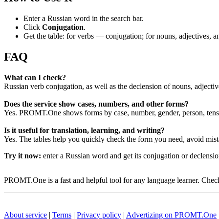
Enter a Russian word in the search bar.
Click
Conjugation
.
Get the table: for verbs — conjugation; for nouns, adjectives,
FAQ
What can I check?
Russian verb conjugation, as well as the declension of nouns, adjecti
Does the service show cases, numbers, and other forms?
Yes. PROMT.One shows forms by case, number, gender, person, tense
Is it useful for translation, learning, and writing?
Yes. The tables help you quickly check the form you need, avoid mist
Try it now:
enter a Russian word and get its conjugation or declens
PROMT.One is a fast and helpful tool for any language learner. Check 
About service
|
Terms
|
Privacy policy
|
Advertizing on PROMT.One