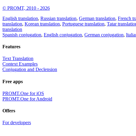
© PROMT, 2010 - 2026
English translation
,
Russian translation
,
German translation
,
French tr
translation
,
Korean translation
,
Portuguese translation
,
Tatar translatio
translation
Spanish conjugation
,
English conjugation
,
German conjugation
,
Itali
Features
Text Translation
Context Examples
Conjugation and Declension
Free apps
PROMT.One for iOS
PROMT.One for Android
Offers
For developers