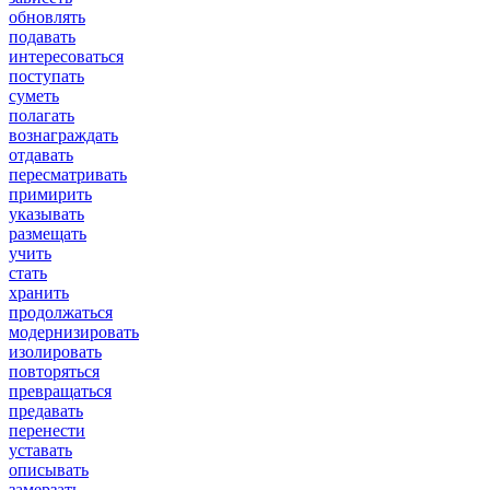
обновлять
подавать
интересоваться
поступать
суметь
полагать
вознаграждать
отдавать
пересматривать
примирить
указывать
размещать
учить
стать
хранить
продолжаться
модернизировать
изолировать
повторяться
превращаться
предавать
перенести
уставать
описывать
замерзать