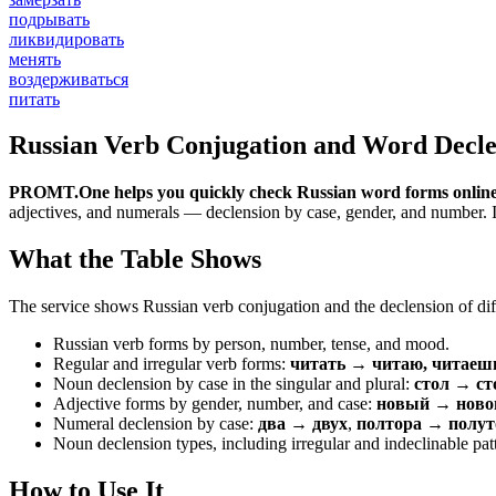
подрывать
ликвидировать
менять
воздерживаться
питать
Russian Verb Conjugation and Word Decle
PROMT.One helps you quickly check Russian word forms online
adjectives, and numerals — declension by case, gender, and number. It 
What the Table Shows
The service shows Russian verb conjugation and the declension of diff
Russian verb forms by person, number, tense, and mood.
Regular and irregular verb forms:
читать → читаю, читаеш
Noun declension by case in the singular and plural:
стол → ст
Adjective forms by gender, number, and case:
новый → новог
Numeral declension by case:
два → двух
,
полтора → полут
Noun declension types, including irregular and indeclinable pat
How to Use It