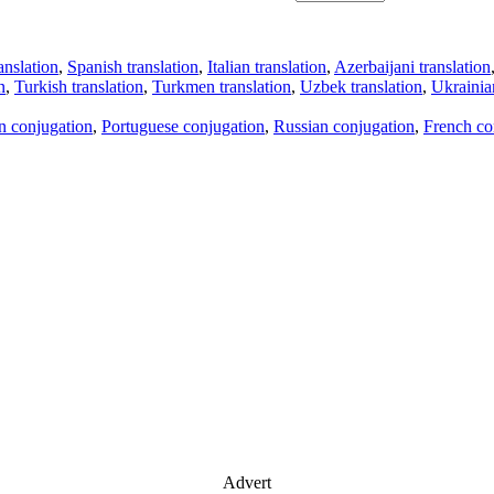
anslation
,
Spanish translation
,
Italian translation
,
Azerbaijani translation
n
,
Turkish translation
,
Turkmen translation
,
Uzbek translation
,
Ukrainian
an conjugation
,
Portuguese conjugation
,
Russian conjugation
,
French co
Advert