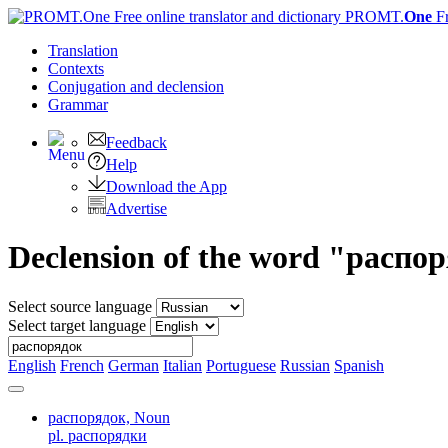
PROMT.
One
F
Translation
Contexts
Conjugation
and declension
Grammar
Feedback
Help
Download the App
Advertise
Declension of the word "распо
Select source language
Select target language
English
French
German
Italian
Portuguese
Russian
Spanish
распорядок,
Noun
pl. распорядки