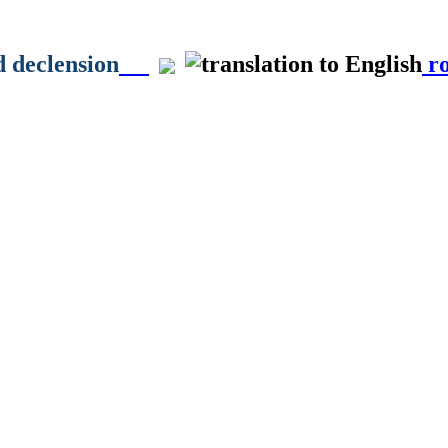
d declension
ro