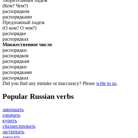
Творительный падеж
(Кем? Чем?)
распорядком
распорядками
Предложный падеж
(О ком? О чем?)
распорядке
распорядках
Множественное число
распорядки
распорядков
распорядкам
распорядки
распорядками
распорядках
Did you find any mistake or inaccuracy? Please
write to us
.
Popular Russian verbs
завершать
означать
курить
сбалансировать
застревать
зависеть