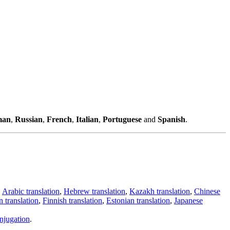
man
,
Russian
,
French
,
Italian
,
Portuguese
and
Spanish
.
,
Arabic translation
,
Hebrew translation
,
Kazakh translation
,
Chinese
 translation
,
Finnish translation
,
Estonian translation
,
Japanese
njugation
.