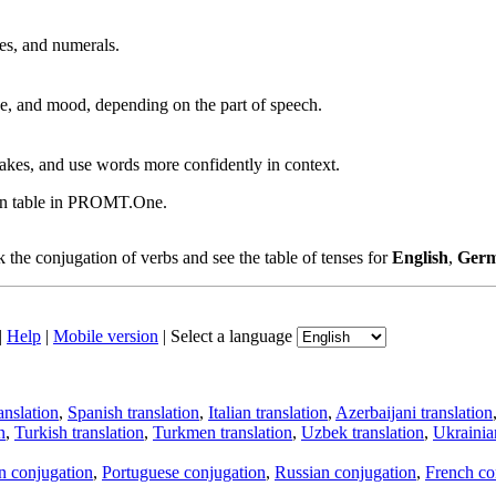
ves, and numerals.
, and mood, depending on the part of speech.
akes, and use words more confidently in context.
ion table in PROMT.One.
the conjugation of verbs and see the table of tenses for
English
,
Ger
|
Help
|
Mobile version
|
Select a language
anslation
,
Spanish translation
,
Italian translation
,
Azerbaijani translation
n
,
Turkish translation
,
Turkmen translation
,
Uzbek translation
,
Ukrainian
an conjugation
,
Portuguese conjugation
,
Russian conjugation
,
French co