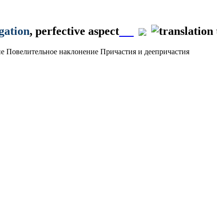
gation
, perfective aspect
ие
Повелительное наклонение
Причастия и деепричастия