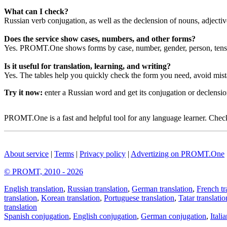
What can I check?
Russian verb conjugation, as well as the declension of nouns, adjecti
Does the service show cases, numbers, and other forms?
Yes. PROMT.One shows forms by case, number, gender, person, tense
Is it useful for translation, learning, and writing?
Yes. The tables help you quickly check the form you need, avoid mist
Try it now:
enter a Russian word and get its conjugation or declens
PROMT.One is a fast and helpful tool for any language learner. Check 
About service
|
Terms
|
Privacy policy
|
Advertizing on PROMT.One
© PROMT, 2010 - 2026
English translation
,
Russian translation
,
German translation
,
French tr
translation
,
Korean translation
,
Portuguese translation
,
Tatar translatio
translation
Spanish conjugation
,
English conjugation
,
German conjugation
,
Itali