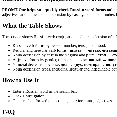
PROMT.One helps you quickly check Russian word forms online
adjectives, and numerals — declension by case, gender, and number. It 
What the Table Shows
The service shows Russian verb conjugation and the declension of diff
Russian verb forms by person, number, tense, and mood.
Regular and irregular verb forms:
читать → читаю, читаеш
Noun declension by case in the singular and plural:
стол → ст
Adjective forms by gender, number, and case:
новый → новог
Numeral declension by case:
два → двух
,
полтора → полут
Noun declension types, including irregular and indeclinable pat
How to Use It
Enter a Russian word in the search bar.
Click
Conjugation
.
Get the table: for verbs — conjugation; for nouns, adjectives,
FAQ