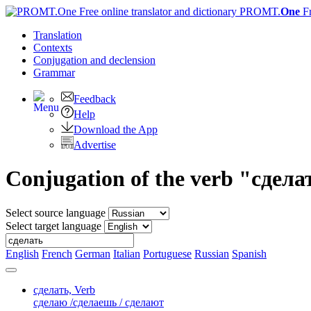
PROMT.
One
F
Translation
Contexts
Conjugation
and declension
Grammar
Feedback
Help
Download the App
Advertise
Conjugation of the verb "сдела
Select source language
Select target language
English
French
German
Italian
Portuguese
Russian
Spanish
сделать,
Verb
сделаю /сделаешь / сделают