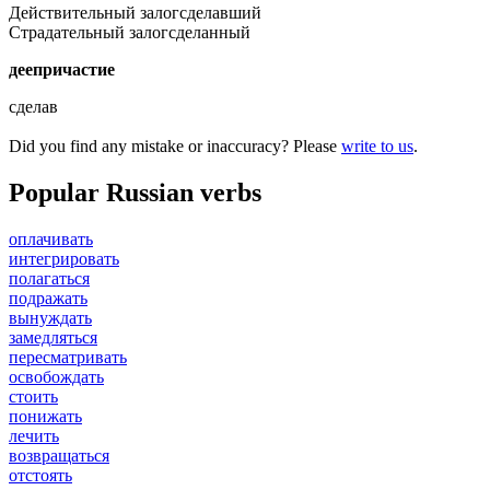
Действительный залог
сделавший
Страдательный залог
сделанный
деепричастие
сделав
Did you find any mistake or inaccuracy? Please
write to us
.
Popular Russian verbs
оплачивать
интегрировать
полагаться
подражать
вынуждать
замедляться
пересматривать
освобождать
стоить
понижать
лечить
возвращаться
отстоять