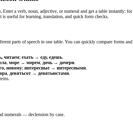
.
Enter a verb, noun, adjective, or numeral and get a table instantly: 
is useful for learning, translation, and quick form checks.
erent parts of speech in one table. You can quickly compare forms and c
ь, читаем
;
ехать → еду, едешь
.
ола
,
море → морем
,
дочь → дочери
.
о, новому
;
интересные → интересными
.
ора
,
девятьсот → девятьюстами
.
terns.
 and numerals — declension by case.