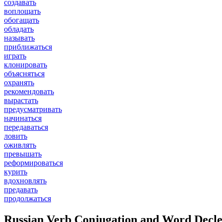
создавать
воплощать
обогащать
обладать
называть
приближаться
играть
клонировать
объясняться
охранять
рекомендовать
вырастать
предусматривать
начинаться
передаваться
ловить
оживлять
превышать
реформироваться
курить
вдохновлять
предавать
продолжаться
Russian Verb Conjugation and Word Decle