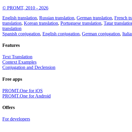
© PROMT, 2010 - 2026
English translation
,
Russian translation
,
German translation
,
French tr
translation
,
Korean translation
,
Portuguese translation
,
Tatar translatio
translation
Spanish conjugation
,
English conjugation
,
German conjugation
,
Itali
Features
Text Translation
Context Examples
Conjugation and Declension
Free apps
PROMT.One for iOS
PROMT.One for Android
Offers
For developers