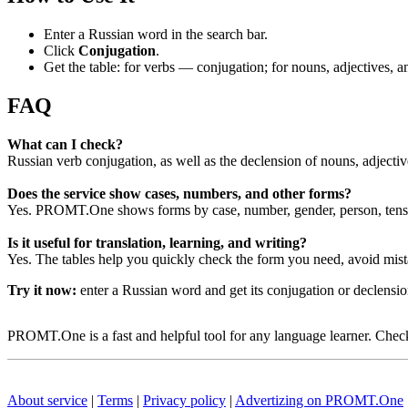
Enter a Russian word in the search bar.
Click
Conjugation
.
Get the table: for verbs — conjugation; for nouns, adjectives,
FAQ
What can I check?
Russian verb conjugation, as well as the declension of nouns, adjecti
Does the service show cases, numbers, and other forms?
Yes. PROMT.One shows forms by case, number, gender, person, tense
Is it useful for translation, learning, and writing?
Yes. The tables help you quickly check the form you need, avoid mist
Try it now:
enter a Russian word and get its conjugation or declens
PROMT.One is a fast and helpful tool for any language learner. Check 
About service
|
Terms
|
Privacy policy
|
Advertizing on PROMT.One