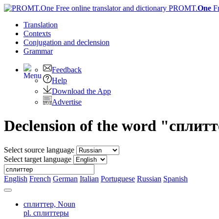
PROMT.
One
F
Translation
Contexts
Conjugation
and declension
Grammar
Feedback
Help
Download the App
Advertise
Declension of the word "сплит
Select source language
Select target language
English
French
German
Italian
Portuguese
Russian
Spanish
сплиттер,
Noun
pl. сплиттеры