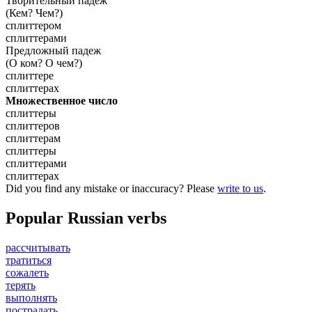
Творительный падеж
(Кем? Чем?)
сплиттером
сплиттерами
Предложный падеж
(О ком? О чем?)
сплиттере
сплиттерах
Множественное число
сплиттеры
сплиттеров
сплиттерам
сплиттеры
сплиттерами
сплиттерах
Did you find any mistake or inaccuracy? Please
write to us
.
Popular Russian verbs
рассчитывать
тратиться
сожалеть
терять
выполнять
пострадать