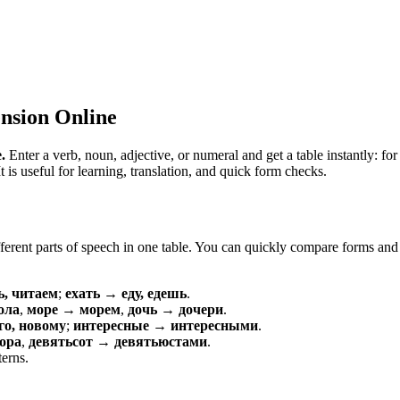
nsion Online
.
Enter a verb, noun, adjective, or numeral and get a table instantly: 
is useful for learning, translation, and quick form checks.
erent parts of speech in one table. You can quickly compare forms and c
ь, читаем
;
ехать → еду, едешь
.
ола
,
море → морем
,
дочь → дочери
.
о, новому
;
интересные → интересными
.
ора
,
девятьсот → девятьюстами
.
terns.