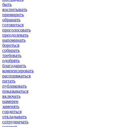
быть
воспитывать
примирить
обращать
готовиться
проголосовать
преодолевать
напоминать
бороться
собирать
требовать
одобрять
благодарить
компенсировать
распоряжаться
питать
публиковать
показываться
включать
намерен
заменять
гордиться
откладывать
сотрудничать
кормить