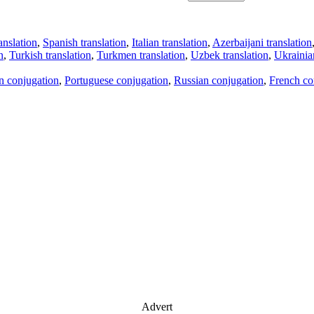
anslation
,
Spanish translation
,
Italian translation
,
Azerbaijani translation
n
,
Turkish translation
,
Turkmen translation
,
Uzbek translation
,
Ukrainian
an conjugation
,
Portuguese conjugation
,
Russian conjugation
,
French co
Advert