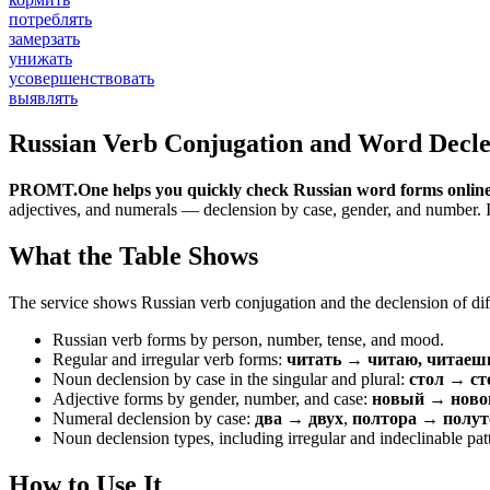
потреблять
замерзать
унижать
усовершенствовать
выявлять
Russian Verb Conjugation and Word Decle
PROMT.One helps you quickly check Russian word forms online
adjectives, and numerals — declension by case, gender, and number. It 
What the Table Shows
The service shows Russian verb conjugation and the declension of diff
Russian verb forms by person, number, tense, and mood.
Regular and irregular verb forms:
читать → читаю, читаеш
Noun declension by case in the singular and plural:
стол → ст
Adjective forms by gender, number, and case:
новый → новог
Numeral declension by case:
два → двух
,
полтора → полут
Noun declension types, including irregular and indeclinable pat
How to Use It