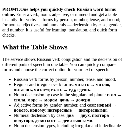
PROMT.One helps you quickly check Russian word forms
online.
Enter a verb, noun, adjective, or numeral and get a table
instantly: for verbs — forms by person, number, tense, and mood;
for nouns, adjectives, and numerals — declension by case, gender,
and number. It is useful for learning, translation, and quick form
checks.
What the Table Shows
The service shows Russian verb conjugation and the declension of
different parts of speech in one table. You can quickly compare
forms and choose the correct option for your text or speech.
Russian verb forms by person, number, tense, and mood.
Regular and irregular verb forms:
читать → читаю,
читаешь, читаем
;
ехать → еду, едешь
.
Noun declension by case in the singular and plural:
стол →
стола
,
море → морем
,
дочь → дочери
.
Adjective forms by gender, number, and case:
новый →
нового, новому
;
интересные → интересными
.
Numeral declension by case:
два → двух
,
полтора →
полутора
,
девятьсот → девятьюстами
.
Noun declension types, including irregular and indeclinable