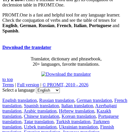
declension table in PROMT.One.
PROMT.One is a fast and helpful tool for any language learner.
Check the conjugation of verbs and see the table of tenses for
English
,
German
,
Russian
,
French
,
Italian
,
Portuguese
and
Spanish
.
Download the translator
Translator, dictionary and phrasebook,
20+ languages, favorite translations.
to top
Terms
|
Full version
|
© PROMT, 2010 - 2026
Select a language
English translation
,
Russian translation
,
German translation
,
French
translation
,
Spanish translation
,
Italian translation
,
Azerbaijani
translation
,
Arabic translation
,
Hebrew translation
,
Kazakh
translation
,
Chinese translation
,
Korean translation
,
Portuguese
translation
,
Tatar translation
,
Turkish translation
,
Turkmen
translation
,
Uzbek translation
,
Ukrainian translation
,
Finnish