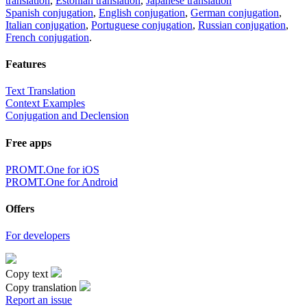
translation
,
Estonian translation
,
Japanese translation
Spanish conjugation
,
English conjugation
,
German conjugation
,
Italian conjugation
,
Portuguese conjugation
,
Russian conjugation
,
French conjugation
.
Features
Text Translation
Context Examples
Conjugation and Declension
Free apps
PROMT.One for iOS
PROMT.One for Android
Offers
For developers
Copy text
Copy translation
Report an issue