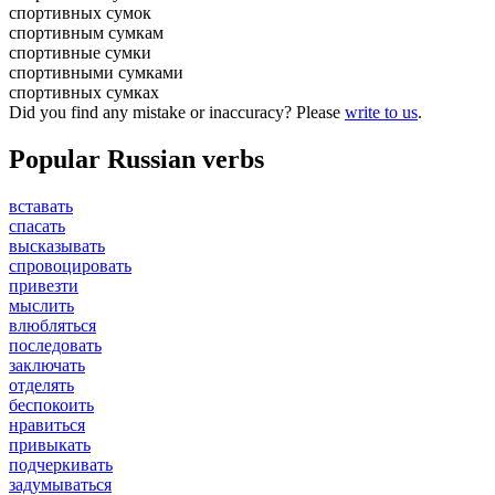
спортивных сумок
спортивным сумкам
спортивные сумки
спортивными сумками
спортивных сумках
Did you find any mistake or inaccuracy? Please
write to us
.
Popular Russian verbs
вставать
спасать
высказывать
спровоцировать
привезти
мыслить
влюбляться
последовать
заключать
отделять
беспокоить
нравиться
привыкать
подчеркивать
задумываться