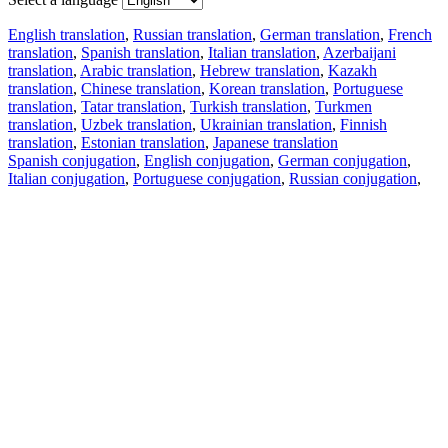
English translation
,
Russian translation
,
German translation
,
French
translation
,
Spanish translation
,
Italian translation
,
Azerbaijani
translation
,
Arabic translation
,
Hebrew translation
,
Kazakh
translation
,
Chinese translation
,
Korean translation
,
Portuguese
translation
,
Tatar translation
,
Turkish translation
,
Turkmen
translation
,
Uzbek translation
,
Ukrainian translation
,
Finnish
translation
,
Estonian translation
,
Japanese translation
Spanish conjugation
,
English conjugation
,
German conjugation
,
Italian conjugation
,
Portuguese conjugation
,
Russian conjugation
,
French conjugation
.
Features
Text Translation
Context Examples
Conjugation and Declension
Free apps
PROMT.One for iOS
PROMT.One for Android
Offers