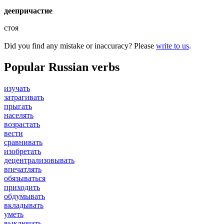
деепричастие
стоя
Did you find any mistake or inaccuracy? Please
write to us
.
Popular Russian verbs
изучать
затрагивать
прыгать
населять
возрастать
вести
сравнивать
изобретать
децентрализовывать
впечатлять
обязываться
приходить
обдумывать
вкладывать
уметь
выключать