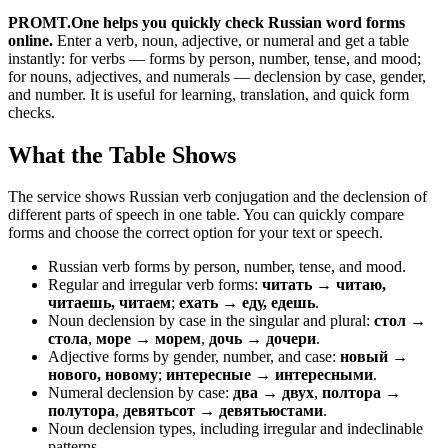
PROMT.One helps you quickly check Russian word forms
online.
Enter a verb, noun, adjective, or numeral and get a table
instantly: for verbs — forms by person, number, tense, and mood;
for nouns, adjectives, and numerals — declension by case, gender,
and number. It is useful for learning, translation, and quick form
checks.
What the Table Shows
The service shows Russian verb conjugation and the declension of
different parts of speech in one table. You can quickly compare
forms and choose the correct option for your text or speech.
Russian verb forms by person, number, tense, and mood.
Regular and irregular verb forms:
читать → читаю,
читаешь, читаем
;
ехать → еду, едешь
.
Noun declension by case in the singular and plural:
стол →
стола
,
море → морем
,
дочь → дочери
.
Adjective forms by gender, number, and case:
новый →
нового, новому
;
интересные → интересными
.
Numeral declension by case:
два → двух
,
полтора →
полутора
,
девятьсот → девятьюстами
.
Noun declension types, including irregular and indeclinable
patterns.