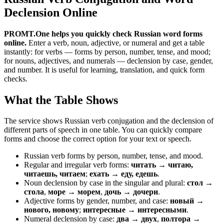
Declension Online
PROMT.One helps you quickly check Russian word forms
online.
Enter a verb, noun, adjective, or numeral and get a table
instantly: for verbs — forms by person, number, tense, and mood;
for nouns, adjectives, and numerals — declension by case, gender,
and number. It is useful for learning, translation, and quick form
checks.
What the Table Shows
The service shows Russian verb conjugation and the declension of
different parts of speech in one table. You can quickly compare
forms and choose the correct option for your text or speech.
Russian verb forms by person, number, tense, and mood.
Regular and irregular verb forms:
читать → читаю,
читаешь, читаем
;
ехать → еду, едешь
.
Noun declension by case in the singular and plural:
стол →
стола
,
море → морем
,
дочь → дочери
.
Adjective forms by gender, number, and case:
новый →
нового, новому
;
интересные → интересными
.
Numeral declension by case:
два → двух
,
полтора →