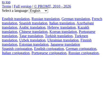
to top
Terms
|
Full version
|
© PROMT, 2010 - 2026
Select a language
English translation
,
Russian translation
,
German translation
,
French
translation
,
Spanish translation
,
Italian translation
,
Azerbaijani
translation
,
Arabic translation
,
Hebrew translation
,
Kazakh
translation
,
Chinese translation
,
Korean translation
,
Portuguese
translation
,
Tatar translation
,
Turkish translation
,
Turkmen
translation
,
Uzbek translation
,
Ukrainian translation
,
Finnish
translation
,
Estonian translation
,
Japanese translation
Spanish conjugation
,
English conjugation
,
German conjugation
,
Italian conjugation
,
Portuguese conjugation
,
Russian conjugation
,
French conjugation
.
Features
Text Translation
Context Examples
Conjugation and Declension
Free apps
PROMT.One for iOS