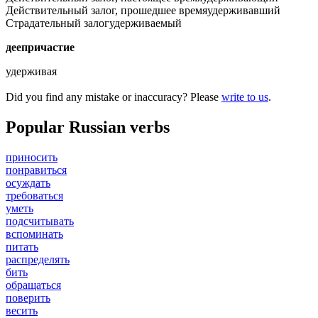
Действительный залог, прошедшее время
удерживавший
Страдательный залог
удерживаемый
деепричастие
удерживая
Did you find any mistake or inaccuracy? Please
write to us
.
Popular Russian verbs
приносить
понравиться
осуждать
требоваться
уметь
подсчитывать
вспоминать
питать
распределять
бить
обращаться
поверить
весить