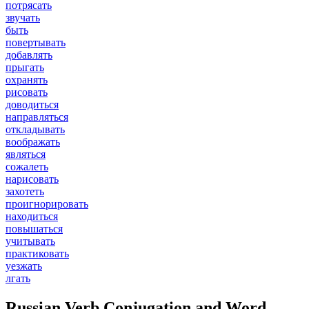
потрясать
звучать
быть
повертывать
добавлять
прыгать
охранять
рисовать
доводиться
направляться
откладывать
воображать
являться
сожалеть
нарисовать
захотеть
проигнорировать
находиться
повышаться
учитывать
практиковать
уезжать
лгать
Russian Verb Conjugation and Word