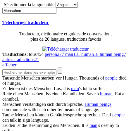
Sélectionner la langue cible
Télécharger traducteur
Traducteur, dictionnaire et guides de conversation,
plus de 20 langues, traductions favoris
Traductions:
tous
454
person
277
man
131
human
18
human being
7
autres traductions
21
afficher
Tausende
Menschen
starben vor Hunger.
Thousands of
people
died
of hunger.
Zu leiden ist des
Menschen
Los.
It is
man
's lot to suffer.
Rette einen
Menschen
. Iss einen Kannibalen.
Save a
human
. Eat a
cannibal.
Menschen
verständigen sich durch Sprache.
Human beings
communicate with each other by means of language.
Taube
Menschen
können Gebärdensprache sprechen.
Deaf
people
can talk in sign language.
Leiden ist die Bestimmung des
Menschen
.
It is
man
's destiny to
suffer.