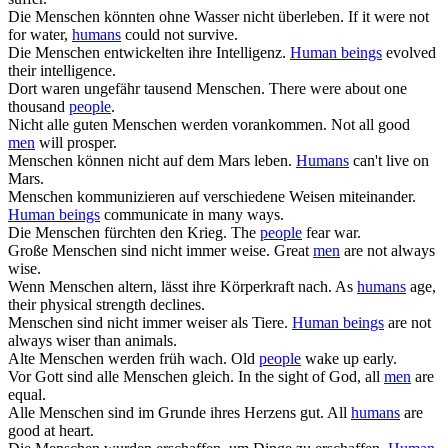
Die
Menschen
könnten ohne Wasser nicht überleben.
If it were not
for water,
humans
could not survive.
Die
Menschen
entwickelten ihre Intelligenz.
Human beings
evolved
their intelligence.
Dort waren ungefähr tausend
Menschen
.
There were about one
thousand
people
.
Nicht alle guten
Menschen
werden vorankommen.
Not all good
men
will prosper.
Menschen
können nicht auf dem Mars leben.
Humans
can't live on
Mars.
Menschen
kommunizieren auf verschiedene Weisen miteinander.
Human beings
communicate in many ways.
Die
Menschen
fürchten den Krieg.
The
people
fear war.
Große
Menschen
sind nicht immer weise.
Great
men
are not always
wise.
Wenn
Menschen
altern, lässt ihre Körperkraft nach.
As
humans
age,
their physical strength declines.
Menschen
sind nicht immer weiser als Tiere.
Human beings
are not
always wiser than animals.
Alte
Menschen
werden früh wach.
Old
people
wake up early.
Vor Gott sind alle
Menschen
gleich.
In the sight of God, all
men
are
equal.
Alle
Menschen
sind im Grunde ihres Herzens gut.
All
humans
are
good at heart.