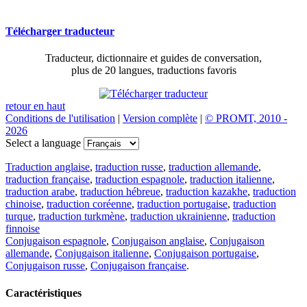
Télécharger traducteur
Traducteur, dictionnaire et guides de conversation,
plus de 20 langues, traductions favoris
retour en haut
Conditions de l'utilisation
|
Version complète
|
© PROMT, 2010 -
2026
Select a language
Traduction anglaise
,
traduction russe
,
traduction allemande
,
traduction française
,
traduction espagnole
,
traduction italienne
,
traduction arabe
,
traduction hébreue
,
traduction kazakhe
,
traduction
chinoise
,
traduction coréenne
,
traduction portugaise
,
traduction
turque
,
traduction turkmène
,
traduction ukrainienne
,
traduction
finnoise
Conjugaison espagnole
,
Conjugaison anglaise
,
Conjugaison
allemande
,
Conjugaison italienne
,
Conjugaison portugaise
,
Conjugaison russe
,
Conjugaison française
.
Caractéristiques