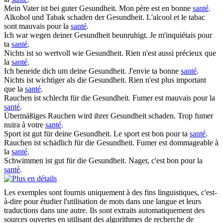
Mein Vater ist bei guter
Gesundheit
.
Mon père est en bonne
santé
.
Alkohol und Tabak schaden der
Gesundheit
.
L'alcool et le tabac
sont mauvais pour la
santé
.
Ich war wegen deiner
Gesundheit
beunruhigt.
Je m'inquiétais pour
ta
santé
.
Nichts ist so wertvoll wie
Gesundheit
.
Rien n'est aussi précieux que
la
santé
.
Ich beneide dich um deine
Gesundheit
.
J'envie ta bonne
santé
.
Nichts ist wichtiger als die
Gesundheit
.
Rien n'est plus important
que la
santé
.
Rauchen ist schlecht für die
Gesundheit
.
Fumer est mauvais pour la
santé
.
Übermäßiges Rauchen wird ihrer
Gesundheit
schaden.
Trop fumer
nuira à votre
santé
.
Sport ist gut für deine
Gesundheit
.
Le sport est bon pour ta
santé
.
Rauchen ist schädlich für die
Gesundheit
.
Fumer est dommageable à
la
santé
.
Schwimmen ist gut für die
Gesundheit
.
Nager, c'est bon pour la
santé
.
Les exemples sont fournis uniquement à des fins linguistiques, c'est-
à-dire pour étudier l'utilisation de mots dans une langue et leurs
traductions dans une autre. Ils sont extraits automatiquement des
sources ouvertes en utilisant des algorithmes de recherche de