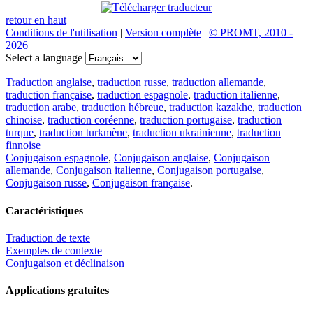
retour en haut
Conditions de l'utilisation
|
Version complète
|
© PROMT, 2010 -
2026
Select a language
Traduction anglaise
,
traduction russe
,
traduction allemande
,
traduction française
,
traduction espagnole
,
traduction italienne
,
traduction arabe
,
traduction hébreue
,
traduction kazakhe
,
traduction
chinoise
,
traduction coréenne
,
traduction portugaise
,
traduction
turque
,
traduction turkmène
,
traduction ukrainienne
,
traduction
finnoise
Conjugaison espagnole
,
Conjugaison anglaise
,
Conjugaison
allemande
,
Conjugaison italienne
,
Conjugaison portugaise
,
Conjugaison russe
,
Conjugaison française
.
Caractéristiques
Traduction de texte
Exemples de contexte
Conjugaison et déclinaison
Applications gratuites