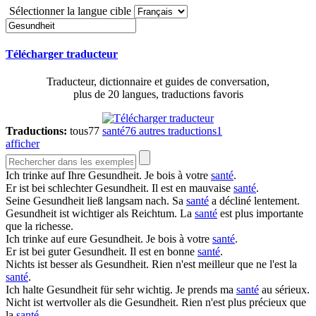
Sélectionner la langue cible
Télécharger traducteur
Traducteur, dictionnaire et guides de conversation,
plus de 20 langues, traductions favoris
Traductions:
tous
77
santé
76
autres traductions
1
afficher
Ich trinke auf Ihre
Gesundheit
.
Je bois à votre
santé
.
Er ist bei schlechter
Gesundheit
.
Il est en mauvaise
santé
.
Seine
Gesundheit
ließ langsam nach.
Sa
santé
a décliné lentement.
Gesundheit
ist wichtiger als Reichtum.
La
santé
est plus importante
que la richesse.
Ich trinke auf eure
Gesundheit
.
Je bois à votre
santé
.
Er ist bei guter
Gesundheit
.
Il est en bonne
santé
.
Nichts ist besser als
Gesundheit
.
Rien n'est meilleur que ne l'est la
santé
.
Ich halte
Gesundheit
für sehr wichtig.
Je prends ma
santé
au sérieux.
Nicht ist wertvoller als die
Gesundheit
.
Rien n'est plus précieux que
la
santé
.