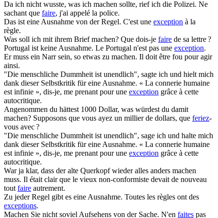
Da ich nicht wusste, was ich
machen
sollte, rief ich die Polizei.
Ne
sachant que
faire
, j'ai appelé la police.
Das ist eine
Ausnahme
von der Regel.
C'est une
exception
à la
règle.
Was soll ich mit ihrem Brief
machen
?
Que dois-je
faire
de sa lettre ?
Portugal ist keine
Ausnahme
.
Le Portugal n'est pas une
exception
.
Er muss ein Narr sein, so etwas zu
machen
.
Il doit être fou pour agir
ainsi.
"Die menschliche Dummheit ist unendlich", sagte ich und hielt mich
dank dieser Selbstkritik für eine
Ausnahme
.
« La connerie humaine
est infinie », dis-je, me prenant pour une
exception
grâce à cette
autocritique.
Angenommen du hättest 1000 Dollar, was würdest du damit
machen
?
Supposons que vous ayez un millier de dollars, que
feriez
-
vous avec ?
"Die menschliche Dummheit ist unendlich", sage ich und halte mich
dank dieser Selbstkritik für eine
Ausnahme
.
« La connerie humaine
est infinie », dis-je, me prenant pour une
exception
grâce à cette
autocritique.
War ja klar, dass der alte Querkopf wieder alles anders
machen
muss.
Il était clair que le vieux non-conformiste devait de nouveau
tout
faire
autrement.
Zu jeder Regel gibt es eine
Ausnahme
.
Toutes les règles ont des
exceptions
.
Machen
Sie nicht soviel Aufsehens von der Sache.
N'en
faites
pas