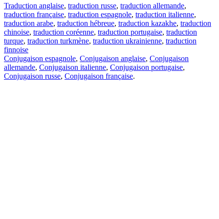
Traduction anglaise
,
traduction russe
,
traduction allemande
,
traduction française
,
traduction espagnole
,
traduction italienne
,
traduction arabe
,
traduction hébreue
,
traduction kazakhe
,
traduction
chinoise
,
traduction coréenne
,
traduction portugaise
,
traduction
turque
,
traduction turkmène
,
traduction ukrainienne
,
traduction
finnoise
Conjugaison espagnole
,
Conjugaison anglaise
,
Conjugaison
allemande
,
Conjugaison italienne
,
Conjugaison portugaise
,
Conjugaison russe
,
Conjugaison française
.
Caractéristiques
Traduction de texte
Exemples de contexte
Conjugaison et déclinaison
Applications gratuites
PROMT.One pour iOS
PROMT.One pour Android
Offres
Pour les développeurs