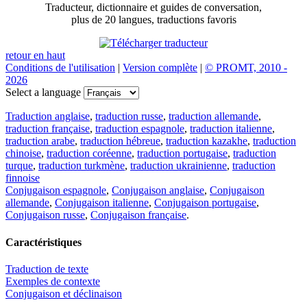
Traducteur, dictionnaire et guides de conversation,
plus de 20 langues, traductions favoris
retour en haut
Conditions de l'utilisation
|
Version complète
|
© PROMT, 2010 -
2026
Select a language
Traduction anglaise
,
traduction russe
,
traduction allemande
,
traduction française
,
traduction espagnole
,
traduction italienne
,
traduction arabe
,
traduction hébreue
,
traduction kazakhe
,
traduction
chinoise
,
traduction coréenne
,
traduction portugaise
,
traduction
turque
,
traduction turkmène
,
traduction ukrainienne
,
traduction
finnoise
Conjugaison espagnole
,
Conjugaison anglaise
,
Conjugaison
allemande
,
Conjugaison italienne
,
Conjugaison portugaise
,
Conjugaison russe
,
Conjugaison française
.
Caractéristiques
Traduction de texte
Exemples de contexte
Conjugaison et déclinaison