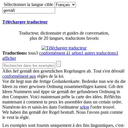
Sélectionner la langue cible
Télécharger traducteur
Traducteur, dictionnaire et guides de conversation,
plus de 20 langues, traductions favoris
Traductions:
tous
3
conformément à
1
selon
1
autres traductions
1
afficher
Alles lief
gemäß
den gesetzlichen Regelungen ab.
Tout s'est déroulé
conformément aux
règles de la loi.
Vor dir liegt nun die fertige Gedankenkarte. Bedenke nun wie du die
Ideen zu einer gewissen Ordnung zusammenfügen kannst. Gib den
Ideen Nummern und tippe sie
gemäß
der gefundenen Ordnung in
den Computer.
Voici maintenant prête la carte des idées. Réfléchis
maintenant à comment tu peux les assembler dans un certain ordre.
Numérote-les et saisis-les dans l'ordinateur
selon
l'ordre trouvé.
Wir haben ihn
gemäß
der Regel bestraft.
Nous l'avons puni comme
le veut la règle.
Les exemples sont fournis uniquement à des fins linguistiques, c'est-