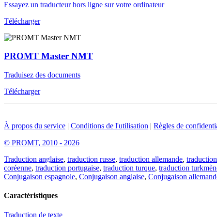
Essayez un traducteur hors ligne sur votre ordinateur
Télécharger
PROMT Master NMT
Traduisez des documents
Télécharger
À propos du service
|
Conditions de l'utilisation
|
Règles de confidentia
© PROMT, 2010 - 2026
Traduction anglaise
,
traduction russe
,
traduction allemande
,
traduction
coréenne
,
traduction portugaise
,
traduction turque
,
traduction turkmèn
Conjugaison espagnole
,
Conjugaison anglaise
,
Conjugaison allemand
Caractéristiques
Traduction de texte