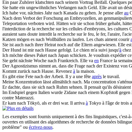
Ein paar Zuhörer klatschten
nach
seinem Vortrag Beifall.
Quelques pe
Sie hatte ein ungewöhnliches Verlangen
nach
Geld.
Elle avait un dési
Ich habe vor, nächstes Jahr
nach
Kanada zu gehen.
Je pense aller
au
C
Nach
dem Verbot der Forschung an Embryozellen, an genmanipulierten
Teleportation verboten wird. Hätten wir sie schon früher gehabt, hä
l'interdiction de la recherche sur les cellules d'embryons, les cultures O
auraient sans doute interdit la recherche sur le feu, le fer, l'araire, l'acie
Katzen mögen es
nach
Wollbällen zu laufen.
Les chats aiment courir
Sie ist auch
nach
ihrer Heirat noch auf die Eltern angewiesen.
Elle es
Der Hund ist mir
nach
Hause gefolgt.
Le chien m'a suivi jusqu'
à
chez
Ich möchte dieses Paket
nach
Japan schicken.
Je voudrais expédier c
Sie geht nächste Woche
nach
Frankreich.
Elle va
en
France la semain
Der Agnostizismus nimmt an, dass die Frage
nach
der Existenz von Gö
Kommt zurück
nach
Hause.
Revenez
à
la maison.
Es gibt eine Fete
nach
der Arbeit.
Il y a une fête
après
le travail.
Meine Konzentration lässt allmählich
nach
.
Ma concentration s'atténu
Er dachte, dass sie sich
nach
Ruhm sehnen.
Il pensait qu'ils désiraient 
Im Endspiel gegen Italien wurde Zidane
nach
einem Kopfstoß gegen M
contre Materazzi.
Er kam
nach
Tōkyō, als er drei war.
Il arriva
à
Tokyo à l'âge de trois a
Les exemples sont fournis uniquement à des fins linguistiques, c'est-à-
ouvertes en utilisant des algorithmes de recherche de données bilingues
problème" ou
écrivez-nous
.