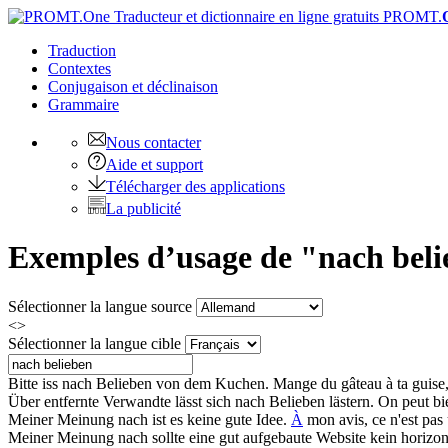
PROMT.
Traduction
Contextes
Conjugaison
et déclinaison
Grammaire
Nous contacter
Aide et support
Télécharger des applications
La publicité
Exemples d’usage de "nach beli
Sélectionner la langue source
<>
Sélectionner la langue cible
Bitte iss
nach Belieben
von dem Kuchen.
Mange du gâteau à ta guise, 
Über entfernte Verwandte lässt sich
nach Belieben
lästern.
On peut bie
Meiner Meinung
nach
ist es keine gute Idee.
À
mon avis, ce n'est pas
Meiner Meinung
nach
sollte eine gut aufgebaute Website kein horizon