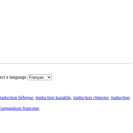
ect a language
traduction hébreue
,
traduction kazakhe
,
traduction chinoise
,
traduction
onjugaison française
.