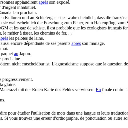
rsonnes applaudirent
après
son exposé.
r d'argent inhabituel.
anada l'an prochain.
 Kulturen und an Schiefergas ist es wahrscheinlich, dass die französ
tten sie wahrscheinlich die Forschung zum Feuer, zum Hakenpflug, zum 
GM et les gaz de schiste, il est probable que les écologistes français feront
r, le métier à tisser, les chemins de fer, ...
après
les pelotes de laine.
t aussi encore dépendante de ses parents
après
son mariage.
 moi.
e paquet
au
Japon.
e prochaine.
ttern nicht entscheidbar ist.
L'agnosticisme suppose que la question de 
e progressivement.
la gloire.
aterazzi mit der Roten Karte des Feldes verwiesen.
En
finale contre l
ns.
dire pour étudier l'utilisation de mots dans une langue et leurs traducti
. Si vous trouvez une erreur d'orthographe, de ponctuation ou autre soit 