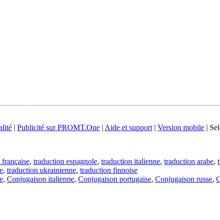
lité
|
Publicité sur PROMT.One
|
Aide et support
|
Version mobile
|
Sel
 française
,
traduction espagnole
,
traduction italienne
,
traduction arabe
,
e
,
traduction ukrainienne
,
traduction finnoise
e
,
Conjugaison italienne
,
Conjugaison portugaise
,
Conjugaison russe
,
C