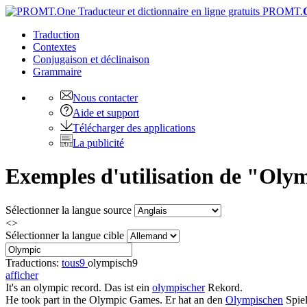
PROMT.
Traduction
Contextes
Conjugaison
et déclinaison
Grammaire
Nous contacter
Aide et support
Télécharger des applications
La publicité
Exemples d'utilisation de "Olym
Sélectionner la langue source
<>
Sélectionner la langue cible
Traductions:
tous
9
olympisch
9
afficher
It's an
olympic
record.
Das ist ein
olympischer
Rekord.
He took part in the
Olympic
Games.
Er hat an den
Olympischen
Spie