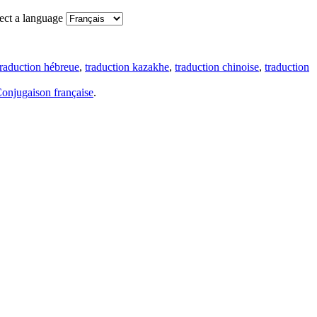
ect a language
traduction hébreue
,
traduction kazakhe
,
traduction chinoise
,
traduction
onjugaison française
.