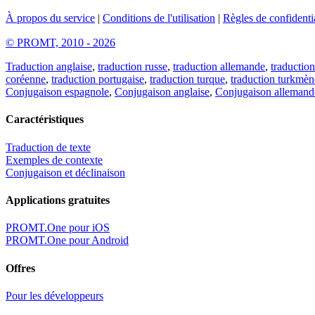
À propos du service
|
Conditions de l'utilisation
|
Règles de confidentia
© PROMT, 2010 - 2026
Traduction anglaise
,
traduction russe
,
traduction allemande
,
traduction
coréenne
,
traduction portugaise
,
traduction turque
,
traduction turkmèn
Conjugaison espagnole
,
Conjugaison anglaise
,
Conjugaison allemand
Caractéristiques
Traduction de texte
Exemples de contexte
Conjugaison et déclinaison
Applications gratuites
PROMT.One pour iOS
PROMT.One pour Android
Offres
Pour les développeurs