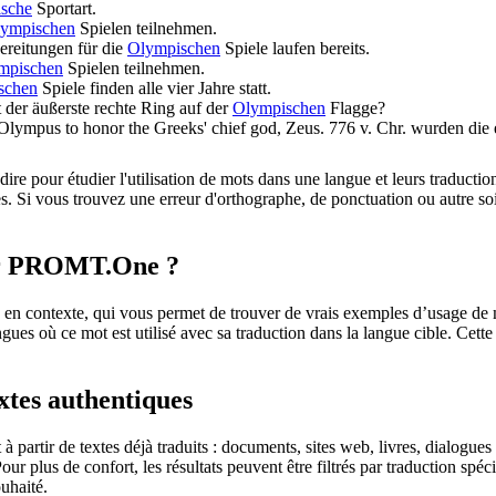
ische
Sportart.
ympischen
Spielen teilnehmen.
ereitungen für die
Olympischen
Spiele laufen bereits.
mpischen
Spielen teilnehmen.
schen
Spiele finden alle vier Jahre statt.
 der äußerste rechte Ring auf der
Olympischen
Flagge?
Olympus to honor the Greeks' chief god, Zeus.
776 v. Chr. wurden die 
dire pour étudier l'utilisation de mots dans une langue et leurs traducti
. Si vous trouvez une erreur d'orthographe, de ponctuation ou autre soit 
sur PROMT.One ?
 contexte, qui vous permet de trouver de vrais exemples d’usage de mots
ingues où ce mot est utilisé avec sa traduction dans la langue cible. Ce
extes authentiques
partir de textes déjà traduits : documents, sites web, livres, dialogues
 Pour plus de confort, les résultats peuvent être filtrés par traduction 
uhaité.