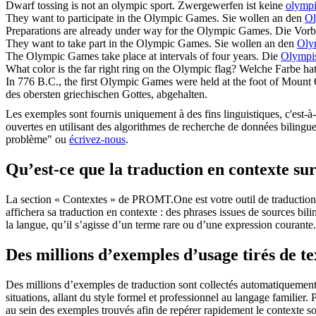
Dwarf tossing is not an
olympic
sport.
Zwergewerfen ist keine
olymp
They want to participate in the
Olympic
Games.
Sie wollen an den
Ol
Preparations are already under way for the
Olympic
Games.
Die Vorb
They want to take part in the
Olympic
Games.
Sie wollen an den
Oly
The
Olympic
Games take place at intervals of four years.
Die
Olympi
What color is the far right ring on the
Olympic
flag?
Welche Farbe hat
In 776 B.C., the first
Olympic
Games were held at the foot of Mount 
des obersten griechischen Gottes, abgehalten.
Les exemples sont fournis uniquement à des fins linguistiques, c'est-à-
ouvertes en utilisant des algorithmes de recherche de données bilingues
problème" ou
écrivez-nous
.
Qu’est-ce que la traduction en contexte 
La section « Contextes » de PROMT.One est votre outil de traduction en
affichera sa traduction en contexte : des phrases issues de sources bil
la langue, qu’il s’agisse d’un terme rare ou d’une expression courante.
Des millions d’exemples d’usage tirés de t
Des millions d’exemples de traduction sont collectés automatiquement à 
situations, allant du style formel et professionnel au langage familier.
au sein des exemples trouvés afin de repérer rapidement le contexte so