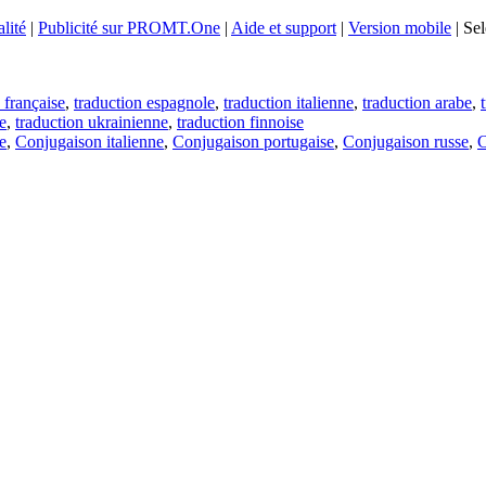
lité
|
Publicité sur PROMT.One
|
Aide et support
|
Version mobile
|
Sel
 française
,
traduction espagnole
,
traduction italienne
,
traduction arabe
,
e
,
traduction ukrainienne
,
traduction finnoise
e
,
Conjugaison italienne
,
Conjugaison portugaise
,
Conjugaison russe
,
C