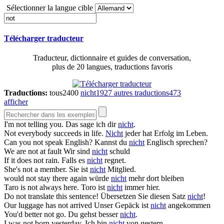
Sélectionner la langue cible
Télécharger traducteur
Traducteur, dictionnaire et guides de conversation,
plus de 20 langues, traductions favoris
Traductions:
tous
2400
nicht
1927
autres traductions
473
afficher
I'm
not
telling you.
Das sage ich dir
nicht
.
Not
everybody succeeds in life.
Nicht
jeder hat Erfolg im Leben.
Can you
not
speak English?
Kannst du
nicht
Englisch sprechen?
We are
not
at fault
Wir sind
nicht
schuld
If it does
not
rain.
Falls es
nicht
regnet.
She's
not
a member.
Sie ist
nicht
Mitglied.
would
not
stay there again
würde
nicht
mehr dort bleiben
Taro is
not
always here.
Toro ist
nicht
immer hier.
Do
not
translate this sentence!
Übersetzen Sie diesen Satz
nicht
!
Our luggage has
not
arrived
Unser Gepäck ist
nicht
angekommen
You'd better
not
go.
Du gehst besser
nicht
.
I was
not
born yesterday.
Ich bin
nicht
von gestern.