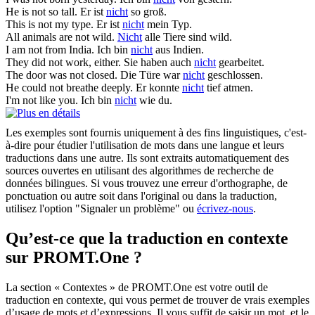
He is
not
so tall.
Er ist
nicht
so groß.
This is
not
my type.
Er ist
nicht
mein Typ.
All animals are
not
wild.
Nicht
alle Tiere sind wild.
I am
not
from India.
Ich bin
nicht
aus Indien.
They did
not
work, either.
Sie haben auch
nicht
gearbeitet.
The door was
not
closed.
Die Türe war
nicht
geschlossen.
He could
not
breathe deeply.
Er konnte
nicht
tief atmen.
I'm
not
like you.
Ich bin
nicht
wie du.
Les exemples sont fournis uniquement à des fins linguistiques, c'est-
à-dire pour étudier l'utilisation de mots dans une langue et leurs
traductions dans une autre. Ils sont extraits automatiquement des
sources ouvertes en utilisant des algorithmes de recherche de
données bilingues. Si vous trouvez une erreur d'orthographe, de
ponctuation ou autre soit dans l'original ou dans la traduction,
utilisez l'option "Signaler un problème" ou
écrivez-nous
.
Qu’est-ce que la traduction en contexte
sur PROMT.One ?
La section « Contextes » de PROMT.One est votre outil de
traduction en contexte, qui vous permet de trouver de vrais exemples
d’usage de mots et d’expressions. Il vous suffit de saisir un mot, et le