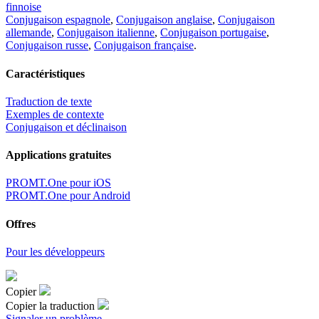
finnoise
Conjugaison espagnole
,
Conjugaison anglaise
,
Conjugaison
allemande
,
Conjugaison italienne
,
Conjugaison portugaise
,
Conjugaison russe
,
Conjugaison française
.
Caractéristiques
Traduction de texte
Exemples de contexte
Conjugaison et déclinaison
Applications gratuites
PROMT.One pour iOS
PROMT.One pour Android
Offres
Pour les développeurs
Copier
Copier la traduction
Signaler un problème