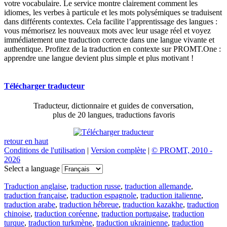
votre vocabulaire. Le service montre clairement comment les
idiomes, les verbes à particule et les mots polysémiques se traduisent
dans différents contextes. Cela facilite l’apprentissage des langues :
vous mémorisez les nouveaux mots avec leur usage réel et voyez
immédiatement une traduction correcte dans une langue vivante et
authentique. Profitez de la traduction en contexte sur PROMT.One :
apprendre une langue devient plus simple et plus motivant !
Télécharger traducteur
Traducteur, dictionnaire et guides de conversation,
plus de 20 langues, traductions favoris
retour en haut
Conditions de l'utilisation
|
Version complète
|
© PROMT, 2010 -
2026
Select a language
Traduction anglaise
,
traduction russe
,
traduction allemande
,
traduction française
,
traduction espagnole
,
traduction italienne
,
traduction arabe
,
traduction hébreue
,
traduction kazakhe
,
traduction
chinoise
,
traduction coréenne
,
traduction portugaise
,
traduction
turque
,
traduction turkmène
,
traduction ukrainienne
,
traduction