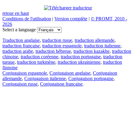
retour en haut
Conditions de l'utilisation
|
Version complète
|
© PROMT, 2010 -
2026
Select a language
Traduction anglaise
,
traduction russe
,
traduction allemande
,
traduction française
,
traduction espagnole
,
traduction italienne
,
traduction arabe
,
traduction hébreue
,
traduction kazakhe
,
traduction
chinoise
,
traduction coréenne
,
traduction portugaise
,
traduction
turque
,
traduction turkmène
,
traduction ukrainienne
,
traduction
finnoise
Conjugaison espagnole
,
Conjugaison anglaise
,
Conjugaison
allemande
,
Conjugaison italienne
,
Conjugaison portugaise
,
Conjugaison russe
,
Conjugaison française
.
Caractéristiques
Traduction de texte
Exemples de contexte
Conjugaison et déclinaison
Applications gratuites