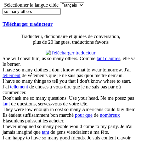
Sélectionner la langue cible
Télécharger traducteur
Traducteur, dictionnaire et guides de conversation,
plus de 20 langues, traductions favoris
She will cheat him, as
so many others
.
Comme
tant d'autres
, elle va
le berner.
I have
so many
clothes I don't know what to wear tomorrow.
J'ai
tellement
de vêtements que je ne sais pas quoi mettre demain.
I have
so many
things to tell you that I don't know where to start.
J'ai
tellement
de choses à vous dire que je ne sais pas par où
commencer.
Don't ask me
so many
questions. Use your head.
Ne me posez pas
tant
de questions, servez-vous de votre tête.
They were low enough in cost
so many
Americans could buy them.
Ils étaient suffisamment bon marché
pour que
de
nombreux
Étasuniens puissent les acheter.
I never imagined
so many
people would come to my party.
Je n'ai
jamais imaginé que
tant
de gens viendraient à ma fête.
I am happy to have
so many
good friends.
Je suis content d'avoir