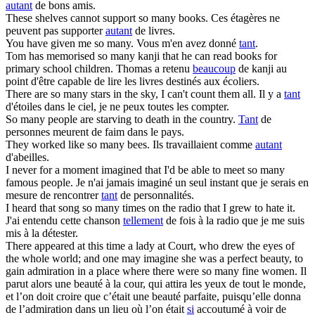
autant
de bons amis.
These shelves cannot support
so many
books.
Ces étagères ne
peuvent pas supporter
autant
de livres.
You have given me
so many
.
Vous m'en avez donné
tant
.
Tom has memorised
so many
kanji that he can read books for
primary school children.
Thomas a retenu
beaucoup
de kanji au
point d'être capable de lire les livres destinés aux écoliers.
There are
so many
stars in the sky, I can't count them all.
Il y a
tant
d'étoiles dans le ciel, je ne peux toutes les compter.
So many
people are starving to death in the country.
Tant
de
personnes meurent de faim dans le pays.
They worked like
so many
bees.
Ils travaillaient comme
autant
d'abeilles.
I never for a moment imagined that I'd be able to meet
so many
famous people.
Je n'ai jamais imaginé un seul instant que je serais en
mesure de rencontrer
tant
de personnalités.
I heard that song
so many
times on the radio that I grew to hate it.
J'ai entendu cette chanson
tellement
de fois à la radio que je me suis
mis à la détester.
There appeared at this time a lady at Court, who drew the eyes of
the whole world; and one may imagine she was a perfect beauty, to
gain admiration in a place where there were
so many
fine women.
Il
parut alors une beauté à la cour, qui attira les yeux de tout le monde,
et l’on doit croire que c’était une beauté parfaite, puisqu’elle donna
de l’admiration dans un lieu où l’on était
si
accoutumé à voir de