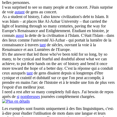
belles personnes.
I was surprised to see
so many
people at the concert.
J'étais surprise
de voir
autant
de gens au concert.
As a student of history, I also know civilization's debt to Islam. It
was Islam – at places like Al-Azhar University – that carried the
light of learning through
so many
centuries, paving the way for
Europe's Renaissance and Enlightenment.
Étudiant en histoire, je
connais
aussi
la dette de la civilisation à l'Islam. C'était l'Islam - dans
des lieux comme l'université Al-Azhar - qui portait la lumière de la
connaissance à travers
tant
de siècles, ouvrant la voie à la
Renaissance et aux Lumières de l'Europe.
It's the answer that led those who've been told for so long, by
so
many
, to be cynical and fearful and doubtful about what we can
achieve, to put their hands on the arc of history and bend it once
more toward the hope of a better day.
C'est la réponse qui a conduit
ceux auxquels
tant
de gens disaient depuis si longtemps d'être
cynique et craintif et dubitatif sur ce que l'on peut accomplir, à
prendre en mains l'arc de l'histoire et à le tendre une fois de plus vers
l'espoir d'un meilleur jour.
I need a rest after
so many
completely full days.
J'ai besoin de repos
après de
si
nombreuses
journées complètement chargées.
Les exemples sont fournis uniquement à des fins linguistiques, c'est-
à-dire pour étudier l'utilisation de mots dans une langue et leurs