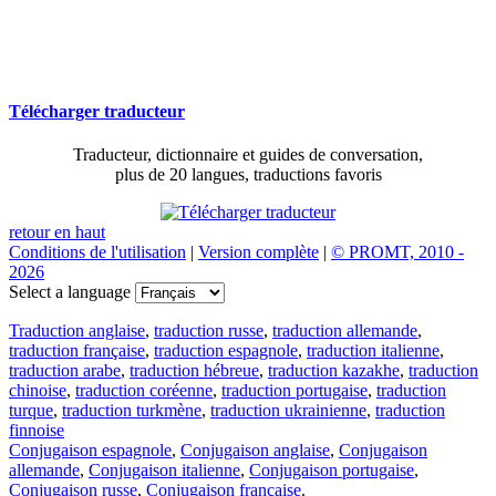
Télécharger traducteur
Traducteur, dictionnaire et guides de conversation,
plus de 20 langues, traductions favoris
retour en haut
Conditions de l'utilisation
|
Version complète
|
© PROMT, 2010 -
2026
Select a language
Traduction anglaise
,
traduction russe
,
traduction allemande
,
traduction française
,
traduction espagnole
,
traduction italienne
,
traduction arabe
,
traduction hébreue
,
traduction kazakhe
,
traduction
chinoise
,
traduction coréenne
,
traduction portugaise
,
traduction
turque
,
traduction turkmène
,
traduction ukrainienne
,
traduction
finnoise
Conjugaison espagnole
,
Conjugaison anglaise
,
Conjugaison
allemande
,
Conjugaison italienne
,
Conjugaison portugaise
,
Conjugaison russe
,
Conjugaison française
.