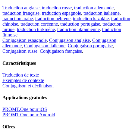
Traduction anglaise
,
traduction russe
,
traduction allemande
,
traduction française
,
traduction espagnole
,
traduction italienne
,
traduction arabe
,
traduction hébreue
,
traduction kazakhe
,
traduction
chinoise
,
traduction coréenne
,
traduction portugaise
,
traduction
turque
,
traduction turkmène
,
traduction ukrainienne
,
traduction
finnoise
Conjugaison espagnole
,
Conjugaison anglaise
,
Conjugaison
allemande
,
Conjugaison italienne
,
Conjugaison portugaise
,
Conjugaison russe
,
Conjugaison française
.
Caractéristiques
Traduction de texte
Exemples de contexte
Conjugaison et déclinaison
Applications gratuites
PROMT.One pour iOS
PROMT.One pour Android
Offres