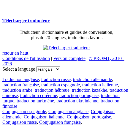
Télécharger traducteur
Traducteur, dictionnaire et guides de conversation,
plus de 20 langues, traductions favoris
retour en haut
Conditions de l'utilisation
|
Version complète
|
© PROMT, 2010 -
2026
Select a language
Traduction anglaise
,
traduction russe
,
traduction allemande
,
traduction française
,
traduction espagnole
,
traduction italienne
,
traduction arabe
,
traduction hébreue
,
traduction kazakhe
,
traduction
chinoise
,
traduction coréenne
,
traduction portugaise
,
traduction
turque
,
traduction turkmène
,
traduction ukrainienne
,
traduction
finnoise
Conjugaison espagnole
,
Conjugaison anglaise
,
Conjugaison
allemande
,
Conjugaison italienne
,
Conjugaison portugaise
,
Conjugaison russe
,
Conjugaison française
.