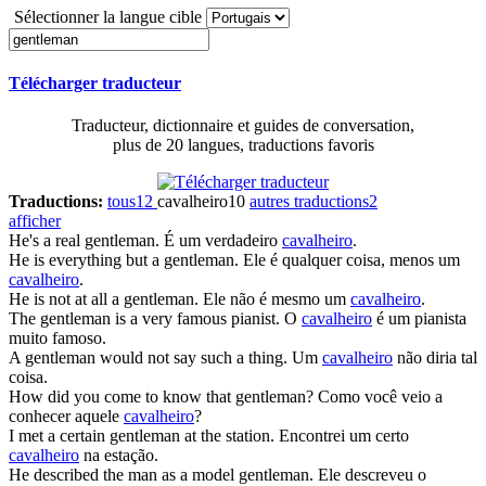
Sélectionner la langue cible
Télécharger traducteur
Traducteur, dictionnaire et guides de conversation,
plus de 20 langues, traductions favoris
Traductions:
tous
12
cavalheiro
10
autres traductions
2
afficher
He's a real
gentleman
.
É um verdadeiro
cavalheiro
.
He is everything but a
gentleman
.
Ele é qualquer coisa, menos um
cavalheiro
.
He is not at all a
gentleman
.
Ele não é mesmo um
cavalheiro
.
The
gentleman
is a very famous pianist.
O
cavalheiro
é um pianista
muito famoso.
A
gentleman
would not say such a thing.
Um
cavalheiro
não diria tal
coisa.
How did you come to know that
gentleman
?
Como você veio a
conhecer aquele
cavalheiro
?
I met a certain
gentleman
at the station.
Encontrei um certo
cavalheiro
na estação.
He described the man as a model
gentleman
.
Ele descreveu o