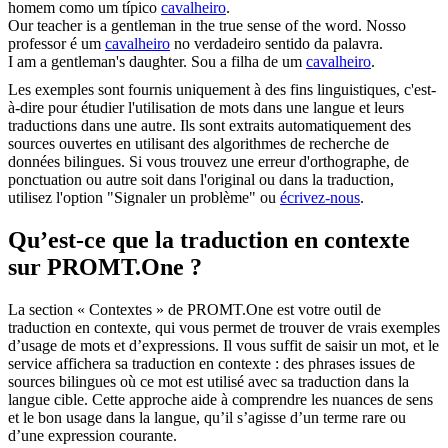
homem como um típico
cavalheiro
.
Our teacher is a
gentleman
in the true sense of the word.
Nosso
professor é um
cavalheiro
no verdadeiro sentido da palavra.
I am a
gentleman's
daughter.
Sou a filha de um
cavalheiro
.
Les exemples sont fournis uniquement à des fins linguistiques, c'est-
à-dire pour étudier l'utilisation de mots dans une langue et leurs
traductions dans une autre. Ils sont extraits automatiquement des
sources ouvertes en utilisant des algorithmes de recherche de
données bilingues. Si vous trouvez une erreur d'orthographe, de
ponctuation ou autre soit dans l'original ou dans la traduction,
utilisez l'option "Signaler un problème" ou
écrivez-nous
.
Qu’est-ce que la traduction en contexte
sur PROMT.One ?
La section « Contextes » de PROMT.One est votre outil de
traduction en contexte, qui vous permet de trouver de vrais exemples
d’usage de mots et d’expressions. Il vous suffit de saisir un mot, et le
service affichera sa traduction en contexte : des phrases issues de
sources bilingues où ce mot est utilisé avec sa traduction dans la
langue cible. Cette approche aide à comprendre les nuances de sens
et le bon usage dans la langue, qu’il s’agisse d’un terme rare ou
d’une expression courante.