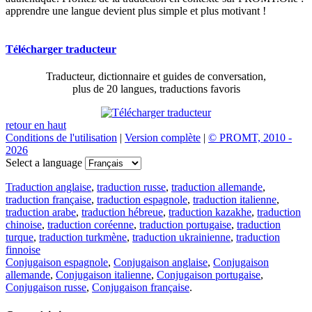
apprendre une langue devient plus simple et plus motivant !
Télécharger traducteur
Traducteur, dictionnaire et guides de conversation,
plus de 20 langues, traductions favoris
retour en haut
Conditions de l'utilisation
|
Version complète
|
© PROMT, 2010 -
2026
Select a language
Traduction anglaise
,
traduction russe
,
traduction allemande
,
traduction française
,
traduction espagnole
,
traduction italienne
,
traduction arabe
,
traduction hébreue
,
traduction kazakhe
,
traduction
chinoise
,
traduction coréenne
,
traduction portugaise
,
traduction
turque
,
traduction turkmène
,
traduction ukrainienne
,
traduction
finnoise
Conjugaison espagnole
,
Conjugaison anglaise
,
Conjugaison
allemande
,
Conjugaison italienne
,
Conjugaison portugaise
,
Conjugaison russe
,
Conjugaison française
.