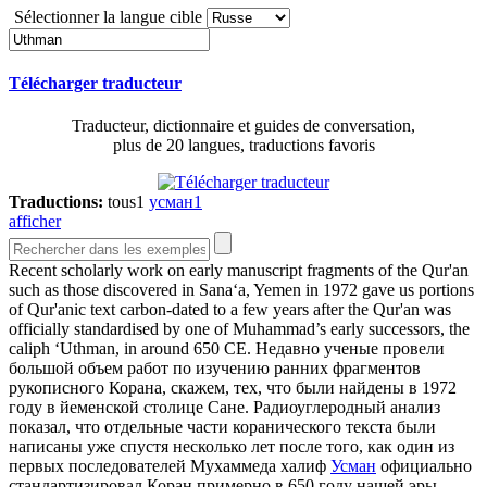
Sélectionner la langue cible
Télécharger traducteur
Traducteur, dictionnaire et guides de conversation,
plus de 20 langues, traductions favoris
Traductions:
tous
1
усман
1
afficher
Recent scholarly work on early manuscript fragments of the Qur'an
such as those discovered in Sana‘a, Yemen in 1972 gave us portions
of Qur'anic text carbon-dated to a few years after the Qur'an was
officially standardised by one of Muhammad’s early successors, the
caliph ‘
Uthman
, in around 650 CE.
Недавно ученые провели
большой объем работ по изучению ранних фрагментов
рукописного Корана, скажем, тех, что были найдены в 1972
году в йеменской столице Сане. Радиоуглеродный анализ
показал, что отдельные части коранического текста были
написаны уже спустя несколько лет после того, как один из
первых последователей Мухаммеда халиф
Усман
официально
стандартизировал Коран примерно в 650 году нашей эры.