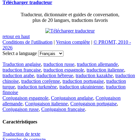
Télécharger traducteur
Traducteur, dictionnaire et guides de conversation,
plus de 20 langues, traductions favoris
retour en haut
Conditions de l'utilisation
|
Version complète
|
© PROMT, 2010 -
2026
Select a language
Traduction anglaise
,
traduction russe
,
traduction allemande
,
traduction française
,
traduction espagnole
,
traduction italienne
,
traduction arabe
,
traduction hébreue
,
traduction kazakhe
,
traduction
chinoise
,
traduction coréenne
,
traduction portugaise
,
traduction
turque
,
traduction turkmène
,
traduction ukrainienne
,
traduction
finnoise
Conjugaison espagnole
,
Conjugaison anglaise
,
Conjugaison
allemande
,
Conjugaison italienne
,
Conjugaison portugaise
,
Conjugaison russe
,
Conjugaison française
.
Caractéristiques
Traduction de texte
Exemples de contexte