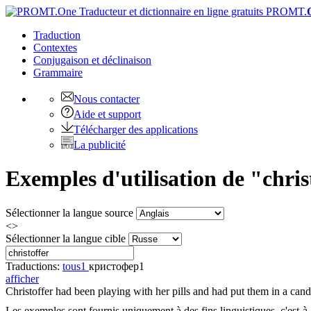
PROMT.
Traduction
Contextes
Conjugaison
et déclinaison
Grammaire
Nous contacter
Aide et support
Télécharger des applications
La publicité
Exemples d'utilisation de "chri
Sélectionner la langue source
<>
Sélectionner la langue cible
Traductions:
tous
1
кристофер
1
afficher
Christoffer
had been playing with her pills and had put them in a cand
Les exemples sont fournis uniquement à des fins linguistiques, c'est-à-