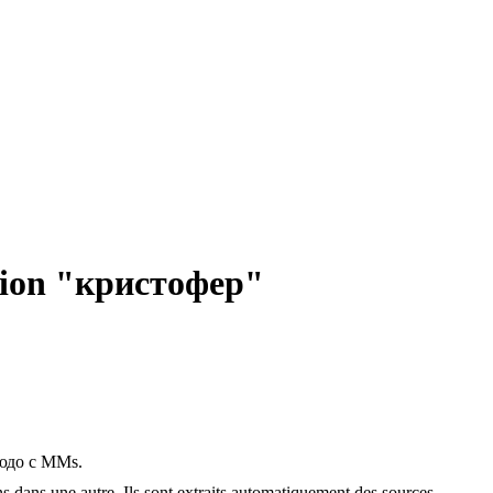
uction "кристофер"
людо с MMs.
ons dans une autre. Ils sont extraits automatiquement des sources