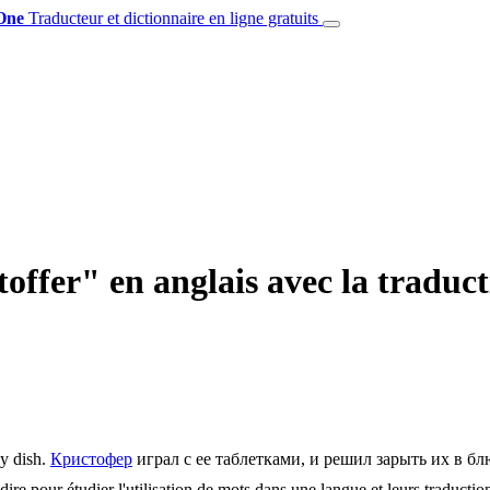
One
Traducteur et dictionnaire en ligne gratuits
stoffer" en anglais avec la trad
y dish.
Кристофер
играл с ее таблетками, и решил зарыть их в б
dire pour étudier l'utilisation de mots dans une langue et leurs traducti