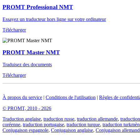
PROMT Professional NMT
Essayez un traducteur hors ligne sur votre ordinateur
Télécharger
PROMT Master NMT
Traduisez des documents
Télécharger
À propos du service
|
Conditions de l'utilisation
|
Règles de confidentia
© PROMT, 2010 - 2026
Traduction anglaise
,
traduction russe
,
traduction allemande
,
traduction
coréenne
,
traduction portugaise
,
traduction turque
,
traduction turkmèn
Conjugaison espagnole
,
Conjugaison anglaise
,
Conjugaison allemand