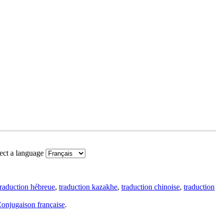
ect a language
traduction hébreue
,
traduction kazakhe
,
traduction chinoise
,
traduction
onjugaison française
.