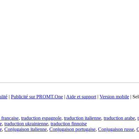
lité
|
Publicité sur PROMT.One
|
Aide et support
|
Version mobile
|
Sel
 française
,
traduction espagnole
,
traduction italienne
,
traduction arabe
,
e
,
traduction ukrainienne
,
traduction finnoise
e
,
Conjugaison italienne
,
Conjugaison portugaise
,
Conjugaison russe
,
C