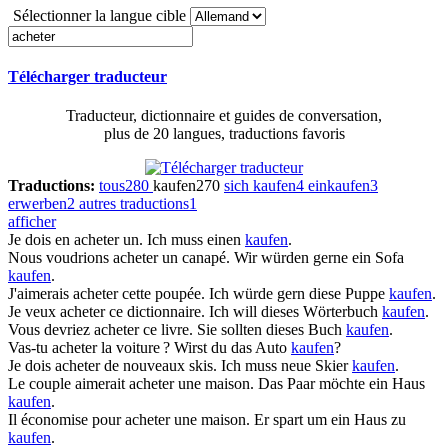
Sélectionner la langue cible
Télécharger traducteur
Traducteur, dictionnaire et guides de conversation,
plus de 20 langues, traductions favoris
Traductions:
tous
280
kaufen
270
sich kaufen
4
einkaufen
3
erwerben
2
autres traductions
1
afficher
Je dois en
acheter
un.
Ich muss einen
kaufen
.
Nous voudrions
acheter
un canapé.
Wir würden gerne ein Sofa
kaufen
.
J'aimerais
acheter
cette poupée.
Ich würde gern diese Puppe
kaufen
.
Je veux
acheter
ce dictionnaire.
Ich will dieses Wörterbuch
kaufen
.
Vous devriez
acheter
ce livre.
Sie sollten dieses Buch
kaufen
.
Vas-tu
acheter
la voiture ?
Wirst du das Auto
kaufen
?
Je dois
acheter
de nouveaux skis.
Ich muss neue Skier
kaufen
.
Le couple aimerait
acheter
une maison.
Das Paar möchte ein Haus
kaufen
.
Il économise pour
acheter
une maison.
Er spart um ein Haus zu
kaufen
.