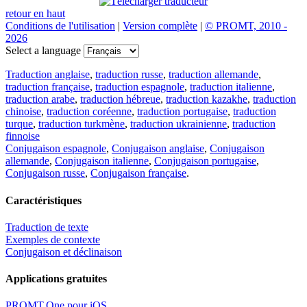
retour en haut
Conditions de l'utilisation
|
Version complète
|
© PROMT, 2010 -
2026
Select a language
Traduction anglaise
,
traduction russe
,
traduction allemande
,
traduction française
,
traduction espagnole
,
traduction italienne
,
traduction arabe
,
traduction hébreue
,
traduction kazakhe
,
traduction
chinoise
,
traduction coréenne
,
traduction portugaise
,
traduction
turque
,
traduction turkmène
,
traduction ukrainienne
,
traduction
finnoise
Conjugaison espagnole
,
Conjugaison anglaise
,
Conjugaison
allemande
,
Conjugaison italienne
,
Conjugaison portugaise
,
Conjugaison russe
,
Conjugaison française
.
Caractéristiques
Traduction de texte
Exemples de contexte
Conjugaison et déclinaison
Applications gratuites
PROMT.One pour iOS