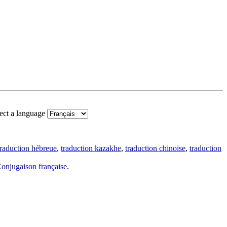
ect a language
traduction hébreue
,
traduction kazakhe
,
traduction chinoise
,
traduction
onjugaison française
.