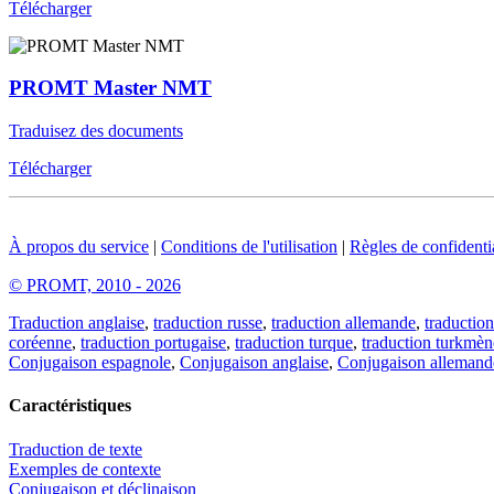
Télécharger
PROMT Master NMT
Traduisez des documents
Télécharger
À propos du service
|
Conditions de l'utilisation
|
Règles de confidentia
© PROMT, 2010 - 2026
Traduction anglaise
,
traduction russe
,
traduction allemande
,
traduction
coréenne
,
traduction portugaise
,
traduction turque
,
traduction turkmèn
Conjugaison espagnole
,
Conjugaison anglaise
,
Conjugaison allemand
Caractéristiques
Traduction de texte
Exemples de contexte
Conjugaison et déclinaison