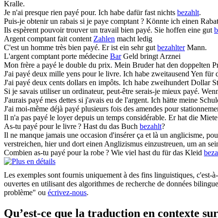
Kralle.
Je n'ai presque rien
payé
pour.
Ich habe dafür fast nichts
bezahlt
.
Puis-je obtenir un rabais si je paye
comptant
?
Könnte ich einen Rab
Ils espèrent pouvoir trouver un travail bien
payé
.
Sie hoffen eine gut
b
Argent
comptant
fait content
Zahlen
macht ledig
C'est un homme très bien
payé
.
Er ist ein sehr gut
bezahlter
Mann.
L'argent
comptant
porte médecine
Bar
Geld bringt Arznei
Mon frère a
payé
le double du prix.
Mein Bruder hat den doppelten P
J'ai
payé
deux mille yens pour le livre.
Ich habe zweitausend Yen für
J'ai
payé
deux cents dollars en impôts.
Ich habe zweihundert Dollar S
Si je savais utiliser un ordinateur, peut-être serais-je mieux
payé
.
Wenn 
J'aurais
payé
mes dettes si j'avais eu de l'argent.
Ich hätte meine Schu
J'ai moi-même déjà
payé
plusieurs fois des amendes pour stationnement
Il n'a pas
payé
le loyer depuis un temps considérable.
Er hat die Miete
As-tu
payé
pour le livre ?
Hast du das Buch
bezahlt
?
Il ne manque jamais une occasion d'insérer ça et là un anglicisme, pour
verstreichen, hier und dort einen Anglizismus einzustreuen, um an se
Combien as-tu
payé
pour la robe ?
Wie viel hast du für das Kleid
beza
Les exemples sont fournis uniquement à des fins linguistiques, c'est-à-
ouvertes en utilisant des algorithmes de recherche de données bilingues
problème" ou
écrivez-nous
.
Qu’est-ce que la traduction en contexte 