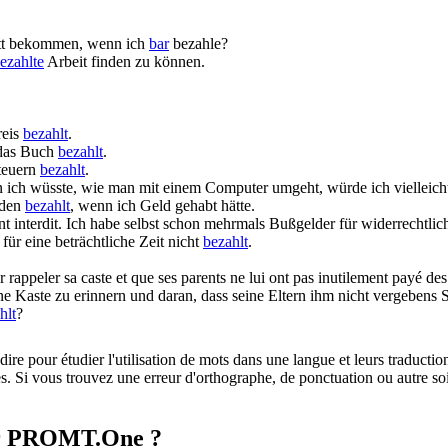
att bekommen, wenn ich
bar
bezahle?
ezahlte
Arbeit finden zu können.
reis
bezahlt
.
 das Buch
bezahlt
.
teuern
bezahlt
.
ich wüsste, wie man mit einem Computer umgeht, würde ich vielleich
lden
bezahlt
, wenn ich Geld gehabt hätte.
 interdit.
Ich habe selbst schon mehrmals Bußgelder für widerrechtli
 für eine beträchtliche Zeit nicht
bezahlt
.
 rappeler sa caste et que ses parents ne lui ont pas inutilement
payé
des
ine Kaste zu erinnern und daran, dass seine Eltern ihm nicht vergebens 
hlt
?
dire pour étudier l'utilisation de mots dans une langue et leurs traducti
. Si vous trouvez une erreur d'orthographe, de ponctuation ou autre soit 
sur PROMT.One ?