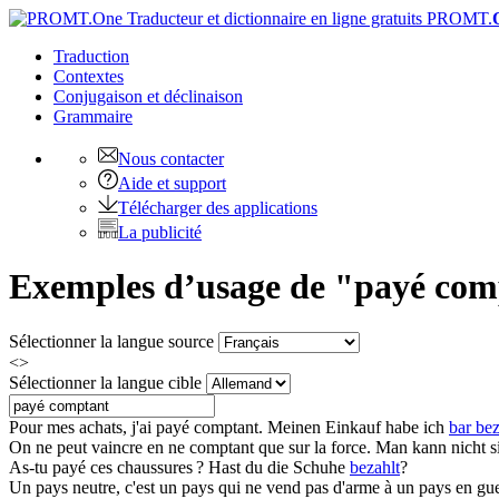
PROMT.
Traduction
Contextes
Conjugaison
et déclinaison
Grammaire
Nous contacter
Aide et support
Télécharger des applications
La publicité
Exemples d’usage de "payé comp
Sélectionner la langue source
<>
Sélectionner la langue cible
Pour mes achats, j'ai
payé comptant
.
Meinen Einkauf habe ich
bar bez
On ne peut vaincre en ne
comptant
que sur la force.
Man kann nicht s
As-tu
payé
ces chaussures ?
Hast du die Schuhe
bezahlt
?
Un pays neutre, c'est un pays qui ne vend pas d'arme à un pays en gue