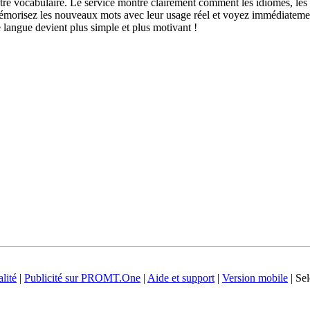
otre vocabulaire. Le service montre clairement comment les idiomes, les 
s mémorisez les nouveaux mots avec leur usage réel et voyez immédiateme
langue devient plus simple et plus motivant !
lité
|
Publicité sur PROMT.One
|
Aide et support
|
Version mobile
|
Sel