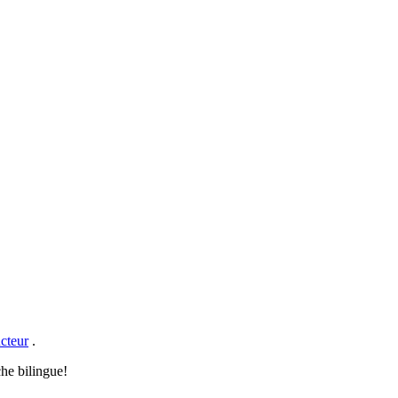
cteur
.
che bilingue!