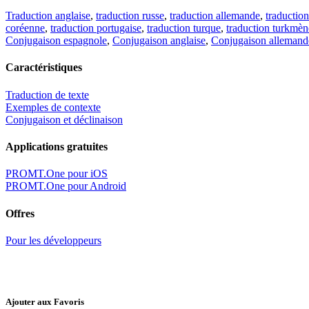
Traduction anglaise
,
traduction russe
,
traduction allemande
,
traduction
coréenne
,
traduction portugaise
,
traduction turque
,
traduction turkmèn
Conjugaison espagnole
,
Conjugaison anglaise
,
Conjugaison allemand
Caractéristiques
Traduction de texte
Exemples de contexte
Conjugaison et déclinaison
Applications gratuites
PROMT.One pour iOS
PROMT.One pour Android
Offres
Pour les développeurs
Ajouter aux Favoris