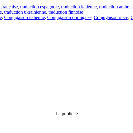
 française
,
traduction espagnole
,
traduction italienne
,
traduction arabe
,
e
,
traduction ukrainienne
,
traduction finnoise
e
,
Conjugaison italienne
,
Conjugaison portugaise
,
Conjugaison russe
,
C
La publicité