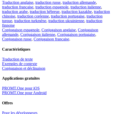
Traduction anglaise
,
traduction russe
,
traduction allemande
,
traduction française
,
traduction espagnole
,
traduction italienne
,
traduction arabe
,
traduction hébreue
,
traduction kazakhe
,
traduction
chinoise
,
traduction coréenne
,
traduction portugaise
,
traduction
turque
,
traduction turkmène
,
traduction ukrainienne
,
traduction
finnoise
Conjugaison espagnole
,
Conjugaison anglaise
,
Conjugaison
allemande
,
Conjugaison italienne
,
Conjugaison portugaise
,
Conjugaison russe
,
Conjugaison française
.
Caractéristiques
Traduction de texte
Exemples de contexte
Conjugaison et déclinaison
Applications gratuites
PROMT.One pour iOS
PROMT.One pour Android
Offres
Pour les développeurs