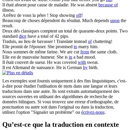
Il était absent pour cause
de
maladie.
He was absent
because of
illness.
Arrêtez
de
vous la péter !
Stop showing
off
!
Beaucoup
de
choses dépendent du résultat.
Much depends
upon
the
result.
Deux dés classiques comptent un total
de
quarante-deux points.
Two
standard
dice
have a total of 42 pips.
Traduis, au lieu
de
bavasser !
Translate instead
of
chattering!
Elle promit
de
l'épouser.
She promised
to
marry him.
Nous sommes
de
même farine.
We are cut
from
the same cloth.
Elle est
de
mauvaise humeur.
She is
in
a bad mood.
Il était couvert
de
sueur.
He was covered
with
sweat.
Il est Allemand
de
naissance.
He is German
by
birth.
Les exemples sont fournis uniquement à des fins linguistiques, c'est-
à-dire pour étudier l'utilisation de mots dans une langue et leurs
traductions dans une autre. Ils sont extraits automatiquement des
sources ouvertes en utilisant des algorithmes de recherche de
données bilingues. Si vous trouvez une erreur d'orthographe, de
ponctuation ou autre soit dans l'original ou dans la traduction,
utilisez l'option "Signaler un problème" ou
écrivez-nous
.
Qu’est-ce que la traduction en contexte