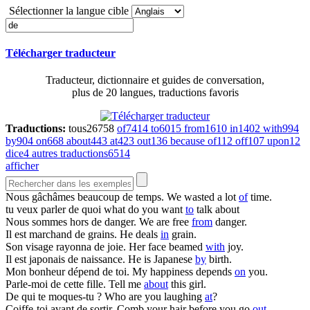
Sélectionner la langue cible
Télécharger traducteur
Traducteur, dictionnaire et guides de conversation,
plus de 20 langues, traductions favoris
Traductions:
tous
26758
of
7414
to
6015
from
1610
in
1402
with
994
by
904
on
668
about
443
at
423
out
136
because of
112
off
107
upon
12
dice
4
autres traductions
6514
afficher
Nous gâchâmes beaucoup
de
temps.
We wasted a lot
of
time.
tu veux parler
de
quoi
what do you want
to
talk about
Nous sommes hors
de
danger.
We are free
from
danger.
Il est marchand
de
grains.
He deals
in
grain.
Son visage rayonna
de
joie.
Her face beamed
with
joy.
Il est japonais
de
naissance.
He is Japanese
by
birth.
Mon bonheur dépend
de
toi.
My happiness depends
on
you.
Parle-moi
de
cette fille.
Tell me
about
this girl.
De
qui te moques-tu ?
Who are you laughing
at
?
Coiffe-toi avant
de
sortir.
Comb your hair before you go
out
.