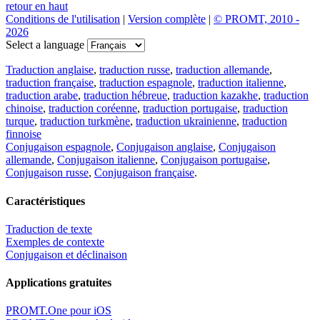
retour en haut
Conditions de l'utilisation
|
Version complète
|
© PROMT, 2010 -
2026
Select a language
Traduction anglaise
,
traduction russe
,
traduction allemande
,
traduction française
,
traduction espagnole
,
traduction italienne
,
traduction arabe
,
traduction hébreue
,
traduction kazakhe
,
traduction
chinoise
,
traduction coréenne
,
traduction portugaise
,
traduction
turque
,
traduction turkmène
,
traduction ukrainienne
,
traduction
finnoise
Conjugaison espagnole
,
Conjugaison anglaise
,
Conjugaison
allemande
,
Conjugaison italienne
,
Conjugaison portugaise
,
Conjugaison russe
,
Conjugaison française
.
Caractéristiques
Traduction de texte
Exemples de contexte
Conjugaison et déclinaison
Applications gratuites
PROMT.One pour iOS