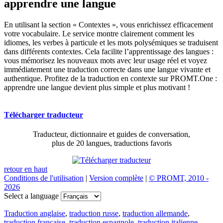
apprendre une langue
En utilisant la section « Contextes », vous enrichissez efficacement
votre vocabulaire. Le service montre clairement comment les
idiomes, les verbes à particule et les mots polysémiques se traduisent
dans différents contextes. Cela facilite l’apprentissage des langues :
vous mémorisez les nouveaux mots avec leur usage réel et voyez
immédiatement une traduction correcte dans une langue vivante et
authentique. Profitez de la traduction en contexte sur PROMT.One :
apprendre une langue devient plus simple et plus motivant !
Télécharger traducteur
Traducteur, dictionnaire et guides de conversation,
plus de 20 langues, traductions favoris
retour en haut
Conditions de l'utilisation
|
Version complète
|
© PROMT, 2010 -
2026
Select a language
Traduction anglaise
,
traduction russe
,
traduction allemande
,
traduction française
,
traduction espagnole
,
traduction italienne
,