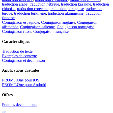
traduction arabe
,
traduction hébreue
,
traduction kazakhe
,
traduction
chinoise
,
traduction coréenne
,
traduction portugaise
,
traduction
turque
,
traduction turkmène
,
traduction ukrainienne
,
traduction
finnoise
Conjugaison espagnole
,
Conjugaison anglaise
,
Conjugaison
allemande
,
Conjugaison italienne
,
Conjugaison portugaise
,
Conjugaison russe
,
Conjugaison française
.
Caractéristiques
Traduction de texte
Exemples de contexte
Conjugaison et déclinaison
Applications gratuites
PROMT.One pour iOS
PROMT.One pour Android
Offres
Pour les développeurs