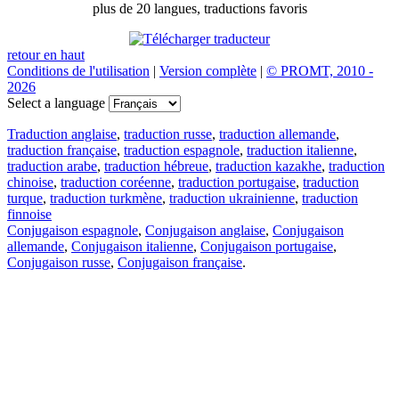
plus de 20 langues, traductions favoris
retour en haut
Conditions de l'utilisation
|
Version complète
|
© PROMT, 2010 -
2026
Select a language
Traduction anglaise
,
traduction russe
,
traduction allemande
,
traduction française
,
traduction espagnole
,
traduction italienne
,
traduction arabe
,
traduction hébreue
,
traduction kazakhe
,
traduction
chinoise
,
traduction coréenne
,
traduction portugaise
,
traduction
turque
,
traduction turkmène
,
traduction ukrainienne
,
traduction
finnoise
Conjugaison espagnole
,
Conjugaison anglaise
,
Conjugaison
allemande
,
Conjugaison italienne
,
Conjugaison portugaise
,
Conjugaison russe
,
Conjugaison française
.
Caractéristiques
Traduction de texte
Exemples de contexte
Conjugaison et déclinaison