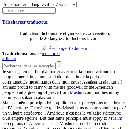
Sélectionner la langue cible
Télécharger traducteur
Traducteur, dictionnaire et guides de conversation,
plus de 20 langues, traductions favoris
Traductions:
tous
10
muslim
10
afficher
Je suis également fier d'apporter avec moi la bonne volonté du
peuple américain, et une salutation de paix de la part des
communautés
musulmanes
dans mon pays : Assalaamu alaykum.
I
am also proud to carry with me the goodwill of the American
people, and a greeting of peace from
Muslim
communities in my
country: assalaamu alaykum.
Mais ce même principe doit s'appliquer aux perceptions
musulmanes
de l'Amérique. De même que les Musulmans ne correspondent pas à
un vulgaire stéréotype, l'Amérique n'est pas le vulgaire stéréotype
d'un empire égoïste.
But that same principle must apply to
Muslim
perceptions of America. Just as Muslims do not fit a crude
stereotype, America is not the crude stereotype of a self-interested