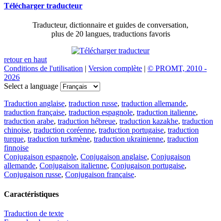
Télécharger traducteur
Traducteur, dictionnaire et guides de conversation,
plus de 20 langues, traductions favoris
retour en haut
Conditions de l'utilisation
|
Version complète
|
© PROMT, 2010 -
2026
Select a language
Traduction anglaise
,
traduction russe
,
traduction allemande
,
traduction française
,
traduction espagnole
,
traduction italienne
,
traduction arabe
,
traduction hébreue
,
traduction kazakhe
,
traduction
chinoise
,
traduction coréenne
,
traduction portugaise
,
traduction
turque
,
traduction turkmène
,
traduction ukrainienne
,
traduction
finnoise
Conjugaison espagnole
,
Conjugaison anglaise
,
Conjugaison
allemande
,
Conjugaison italienne
,
Conjugaison portugaise
,
Conjugaison russe
,
Conjugaison française
.
Caractéristiques
Traduction de texte