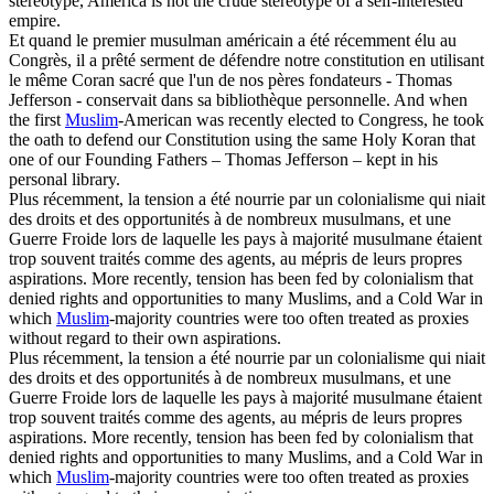
stereotype, America is not the crude stereotype of a self-interested
empire.
Et quand le premier
musulman
américain a été récemment élu au
Congrès, il a prêté serment de défendre notre constitution en utilisant
le même Coran sacré que l'un de nos pères fondateurs - Thomas
Jefferson - conservait dans sa bibliothèque personnelle.
And when
the first
Muslim
-American was recently elected to Congress, he took
the oath to defend our Constitution using the same Holy Koran that
one of our Founding Fathers – Thomas Jefferson – kept in his
personal library.
Plus récemment, la tension a été nourrie par un colonialisme qui niait
des droits et des opportunités à de nombreux musulmans, et une
Guerre Froide lors de laquelle les pays à majorité
musulmane
étaient
trop souvent traités comme des agents, au mépris de leurs propres
aspirations.
More recently, tension has been fed by colonialism that
denied rights and opportunities to many Muslims, and a Cold War in
which
Muslim
-majority countries were too often treated as proxies
without regard to their own aspirations.
Plus récemment, la tension a été nourrie par un colonialisme qui niait
des droits et des opportunités à de nombreux
musulmans
, et une
Guerre Froide lors de laquelle les pays à majorité musulmane étaient
trop souvent traités comme des agents, au mépris de leurs propres
aspirations.
More recently, tension has been fed by colonialism that
denied rights and opportunities to many Muslims, and a Cold War in
which
Muslim
-majority countries were too often treated as proxies