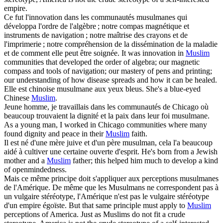
empire.
Ce fut l'innovation dans les communautés
musulmanes
qui
développa l'ordre de l'algèbre ; notre compas magnétique et
instruments de navigation ; notre maîtrise des crayons et de
l'imprimerie ; notre compréhension de la dissémination de la maladie
et de comment elle peut être soignée.
It was innovation in
Muslim
communities that developed the order of algebra; our magnetic
compass and tools of navigation; our mastery of pens and printing;
our understanding of how disease spreads and how it can be healed.
Elle est chinoise
musulmane
aux yeux bleus.
She's a blue-eyed
Chinese
Muslim
.
Jeune homme, je travaillais dans les communautés de Chicago où
beaucoup trouvaient la dignité et la paix dans leur foi
musulmane
.
As a young man, I worked in Chicago communities where many
found dignity and peace in their
Muslim
faith.
Il est né d'une mère juive et d'un père
musulman
, cela l'a beaucoup
aidé à cultiver une certaine ouverte d'esprit.
He's born from a Jewish
mother and a
Muslim
father; this helped him much to develop a kind
of openmindedness.
Mais ce même principe doit s'appliquer aux perceptions musulmanes
de l'Amérique. De même que les
Musulmans
ne correspondent pas à
un vulgaire stéréotype, l'Amérique n'est pas le vulgaire stéréotype
d'un empire égoïste.
But that same principle must apply to
Muslim
perceptions of America. Just as Muslims do not fit a crude