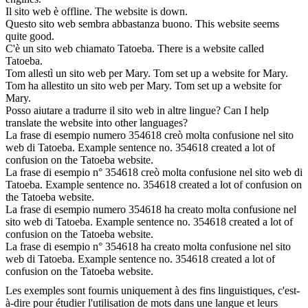
Il sito
web
è offline.
The website is down.
Questo sito
web
sembra abbastanza buono.
This website seems
quite good.
C'è un sito
web
chiamato Tatoeba.
There is a website called
Tatoeba.
Tom allestì un sito
web
per Mary.
Tom set up a website for Mary.
Tom ha allestito un sito
web
per Mary.
Tom set up a website for
Mary.
Posso aiutare a tradurre il sito
web
in altre lingue?
Can I help
translate the website into other languages?
La frase di esempio numero 354618 creò molta confusione nel sito
web
di Tatoeba.
Example sentence no. 354618 created a lot of
confusion on the Tatoeba website.
La frase di esempio n° 354618 creò molta confusione nel sito
web
di
Tatoeba.
Example sentence no. 354618 created a lot of confusion on
the Tatoeba website.
La frase di esempio numero 354618 ha creato molta confusione nel
sito
web
di Tatoeba.
Example sentence no. 354618 created a lot of
confusion on the Tatoeba website.
La frase di esempio n° 354618 ha creato molta confusione nel sito
web
di Tatoeba.
Example sentence no. 354618 created a lot of
confusion on the Tatoeba website.
Les exemples sont fournis uniquement à des fins linguistiques, c'est-
à-dire pour étudier l'utilisation de mots dans une langue et leurs