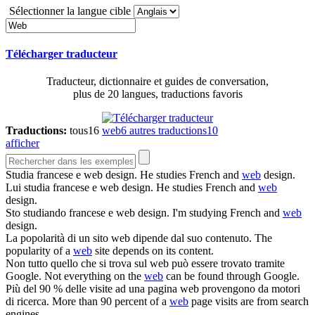
Sélectionner la langue cible
Télécharger traducteur
Traducteur, dictionnaire et guides de conversation,
plus de 20 langues, traductions favoris
Traductions:
tous
16
web
6
autres traductions
10
afficher
Studia francese e
web
design.
He studies French and
web
design.
Lui studia francese e
web
design.
He studies French and
web
design.
Sto studiando francese e
web
design.
I'm studying French and
web
design.
La popolarità di un sito
web
dipende dal suo contenuto.
The
popularity of a
web
site depends on its content.
Non tutto quello che si trova sul
web
può essere trovato tramite
Google.
Not everything on the
web
can be found through Google.
Più del 90 % delle visite ad una pagina
web
provengono da motori
di ricerca.
More than 90 percent of a
web
page visits are from search
engines.