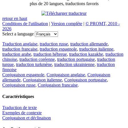
plus de 20 langues, traductions favoris
retour en haut
Conditions de l'utilisation
|
Version complète
|
© PROMT, 2010 -
2026
Select a language
Traduction anglaise
,
traduction russe
,
traduction allemande
,
traduction française
,
traduction espagnole
,
traduction italienne
,
traduction arabe
,
traduction hébreue
,
traduction kazakhe
,
traduction
chinoise
,
traduction coréenne
,
traduction portugaise
,
traduction
turque
,
traduction turkmène
,
traduction ukrainienne
,
traduction
finnoise
Conjugaison espagnole
,
Conjugaison anglaise
,
Conjugaison
allemande
,
Conjugaison italienne
,
Conjugaison portugaise
,
Conjugaison russe
,
Conjugaison française
.
Caractéristiques
Traduction de texte
Exemples de contexte
Conjugaison et déclinaison