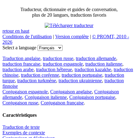
Traducteur, dictionnaire et guides de conversation,
plus de 20 langues, traductions favoris
retour en haut
Conditions de l'utilisation
|
Version complète
|
© PROMT, 2010 -
2026
Select a language
Traduction anglaise
,
traduction russe
,
traduction allemande
,
traduction française
,
traduction espagnole
,
traduction italienne
,
traduction arabe
,
traduction hébreue
,
traduction kazakhe
,
traduction
chinoise
,
traduction coréenne
,
traduction portugaise
,
traduction
turque
,
traduction turkmène
,
traduction ukrainienne
,
traduction
finnoise
Conjugaison espagnole
,
Conjugaison anglaise
,
Conjugaison
allemande
,
Conjugaison italienne
,
Conjugaison portugaise
,
Conjugaison russe
,
Conjugaison française
.
Caractéristiques
Traduction de texte
Exemples de contexte