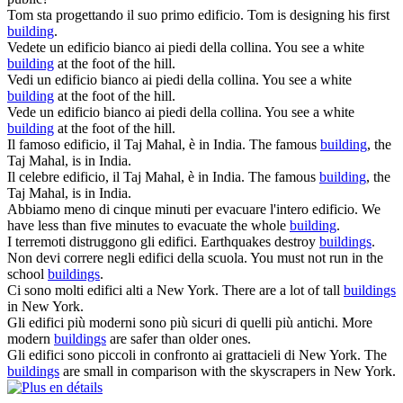
Tom sta progettando il suo primo
edificio
.
Tom is designing his first
building
.
Vedete un
edificio
bianco ai piedi della collina.
You see a white
building
at the foot of the hill.
Vedi un
edificio
bianco ai piedi della collina.
You see a white
building
at the foot of the hill.
Vede un
edificio
bianco ai piedi della collina.
You see a white
building
at the foot of the hill.
Il famoso
edificio
, il Taj Mahal, è in India.
The famous
building
, the
Taj Mahal, is in India.
Il celebre
edificio
, il Taj Mahal, è in India.
The famous
building
, the
Taj Mahal, is in India.
Abbiamo meno di cinque minuti per evacuare l'intero
edificio
.
We
have less than five minutes to evacuate the whole
building
.
I terremoti distruggono gli
edifici
.
Earthquakes destroy
buildings
.
Non devi correre negli
edifici
della scuola.
You must not run in the
school
buildings
.
Ci sono molti
edifici
alti a New York.
There are a lot of tall
buildings
in New York.
Gli
edifici
più moderni sono più sicuri di quelli più antichi.
More
modern
buildings
are safer than older ones.
Gli
edifici
sono piccoli in confronto ai grattacieli di New York.
The
buildings
are small in comparison with the skyscrapers in New York.