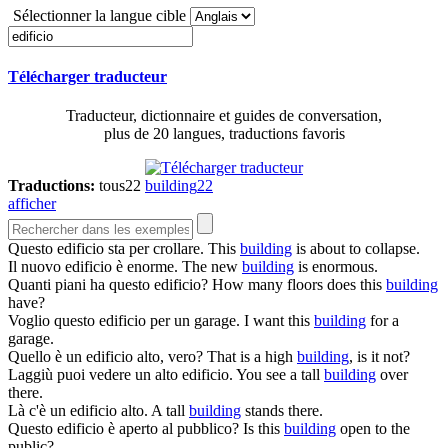
Sélectionner la langue cible
Télécharger traducteur
Traducteur, dictionnaire et guides de conversation,
plus de 20 langues, traductions favoris
Traductions:
tous
22
building
22
afficher
Questo
edificio
sta per crollare.
This
building
is about to collapse.
Il nuovo
edificio
è enorme.
The new
building
is enormous.
Quanti piani ha questo
edificio
?
How many floors does this
building
have?
Voglio questo
edificio
per un garage.
I want this
building
for a
garage.
Quello è un
edificio
alto, vero?
That is a high
building
, is it not?
Laggiù puoi vedere un alto
edificio
.
You see a tall
building
over
there.
Là c'è un
edificio
alto.
A tall
building
stands there.
Questo
edificio
è aperto al pubblico?
Is this
building
open to the
public?