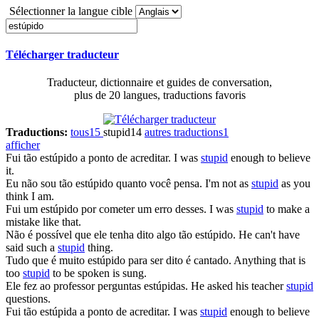
Sélectionner la langue cible
Télécharger traducteur
Traducteur, dictionnaire et guides de conversation,
plus de 20 langues, traductions favoris
Traductions:
tous
15
stupid
14
autres traductions
1
afficher
Fui tão
estúpido
a ponto de acreditar.
I was
stupid
enough to believe
it.
Eu não sou tão
estúpido
quanto você pensa.
I'm not as
stupid
as you
think I am.
Fui um
estúpido
por cometer um erro desses.
I was
stupid
to make a
mistake like that.
Não é possível que ele tenha dito algo tão
estúpido
.
He can't have
said such a
stupid
thing.
Tudo que é muito
estúpido
para ser dito é cantado.
Anything that is
too
stupid
to be spoken is sung.
Ele fez ao professor perguntas
estúpidas
.
He asked his teacher
stupid
questions.
Fui tão
estúpida
a ponto de acreditar.
I was
stupid
enough to believe