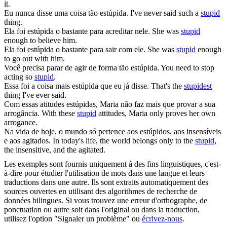
it.
Eu nunca disse uma coisa tão
estúpida
.
I've never said such a
stupid
thing.
Ela foi
estúpida
o bastante para acreditar nele.
She was
stupid
enough to believe him.
Ela foi
estúpida
o bastante para sair com ele.
She was
stupid
enough
to go out with him.
Você precisa parar de agir de forma tão
estúpida
.
You need to stop
acting so
stupid
.
Essa foi a coisa mais
estúpida
que eu já disse.
That's the
stupidest
thing I've ever said.
Com essas atitudes
estúpidas
, Maria não faz mais que provar a sua
arrogância.
With these
stupid
attitudes, Maria only proves her own
arrogance.
Na vida de hoje, o mundo só pertence aos
estúpidos
, aos insensíveis
e aos agitados.
In today's life, the world belongs only to the
stupid
,
the insensitive, and the agitated.
Les exemples sont fournis uniquement à des fins linguistiques, c'est-
à-dire pour étudier l'utilisation de mots dans une langue et leurs
traductions dans une autre. Ils sont extraits automatiquement des
sources ouvertes en utilisant des algorithmes de recherche de
données bilingues. Si vous trouvez une erreur d'orthographe, de
ponctuation ou autre soit dans l'original ou dans la traduction,
utilisez l'option "Signaler un problème" ou
écrivez-nous
.