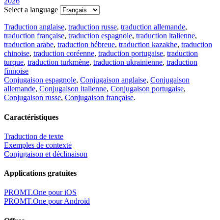
2026
Select a language
Traduction anglaise
,
traduction russe
,
traduction allemande
,
traduction française
,
traduction espagnole
,
traduction italienne
,
traduction arabe
,
traduction hébreue
,
traduction kazakhe
,
traduction
chinoise
,
traduction coréenne
,
traduction portugaise
,
traduction
turque
,
traduction turkmène
,
traduction ukrainienne
,
traduction
finnoise
Conjugaison espagnole
,
Conjugaison anglaise
,
Conjugaison
allemande
,
Conjugaison italienne
,
Conjugaison portugaise
,
Conjugaison russe
,
Conjugaison française
.
Caractéristiques
Traduction de texte
Exemples de contexte
Conjugaison et déclinaison
Applications gratuites
PROMT.One pour iOS
PROMT.One pour Android