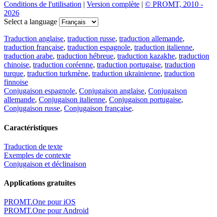
Conditions de l'utilisation
|
Version complète
|
© PROMT, 2010 -
2026
Select a language
Traduction anglaise
,
traduction russe
,
traduction allemande
,
traduction française
,
traduction espagnole
,
traduction italienne
,
traduction arabe
,
traduction hébreue
,
traduction kazakhe
,
traduction
chinoise
,
traduction coréenne
,
traduction portugaise
,
traduction
turque
,
traduction turkmène
,
traduction ukrainienne
,
traduction
finnoise
Conjugaison espagnole
,
Conjugaison anglaise
,
Conjugaison
allemande
,
Conjugaison italienne
,
Conjugaison portugaise
,
Conjugaison russe
,
Conjugaison française
.
Caractéristiques
Traduction de texte
Exemples de contexte
Conjugaison et déclinaison
Applications gratuites
PROMT.One pour iOS
PROMT.One pour Android