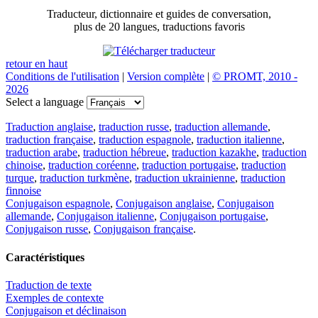
Traducteur, dictionnaire et guides de conversation,
plus de 20 langues, traductions favoris
retour en haut
Conditions de l'utilisation
|
Version complète
|
© PROMT, 2010 -
2026
Select a language
Traduction anglaise
,
traduction russe
,
traduction allemande
,
traduction française
,
traduction espagnole
,
traduction italienne
,
traduction arabe
,
traduction hébreue
,
traduction kazakhe
,
traduction
chinoise
,
traduction coréenne
,
traduction portugaise
,
traduction
turque
,
traduction turkmène
,
traduction ukrainienne
,
traduction
finnoise
Conjugaison espagnole
,
Conjugaison anglaise
,
Conjugaison
allemande
,
Conjugaison italienne
,
Conjugaison portugaise
,
Conjugaison russe
,
Conjugaison française
.
Caractéristiques
Traduction de texte
Exemples de contexte
Conjugaison et déclinaison