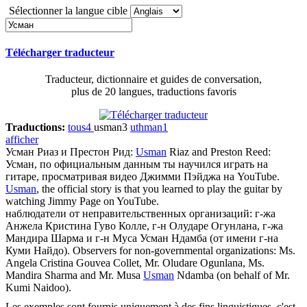
Sélectionner la langue cible
Télécharger traducteur
Traducteur, dictionnaire et guides de conversation,
plus de 20 langues, traductions favoris
Traductions:
tous
4
usman
3
uthman
1
afficher
Усман
Риаз и Престон Рид:
Usman
Riaz and Preston Reed:
Усман
, по официальным данным ты научился играть на
гитаре, просматривая видео Джимми Пэйджа на YouTube.
Usman
, the official story is that you learned to play the guitar by
watching Jimmy Page on YouTube.
наблюдатели от неправительственных организаций: г-жа
Анжела Кристина Гуво Колле, г-н Олударе Огунлана, г-жа
Мандира Шарма и г-н Муса
Усман
Ндамба (от имени г-на
Куми Найдо).
Observers for non-governmental organizations: Ms.
Angela Cristina Gouvea Collet, Mr. Oludare Ogunlana, Ms.
Mandira Sharma and Mr. Musa
Usman
Ndamba (on behalf of Mr.
Kumi Naidoo).
Les exemples sont fournis uniquement à des fins linguistiques, c'est-