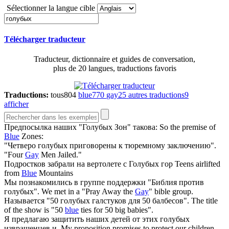
Sélectionner la langue cible
Télécharger traducteur
Traducteur, dictionnaire et guides de conversation,
plus de 20 langues, traductions favoris
Traductions:
tous
804
blue
770
gay
25
autres traductions
9
afficher
Предпосылка наших "
Голубых
Зон" такова:
So the premise of
Blue
Zones:
"Четверо
голубых
приговорены к тюремному заключению".
"Four
Gay
Men Jailed."
Подростков забрали на вертолете с
Голубых
гор
Teens airlifted
from
Blue
Mountains
Мы познакомились в группе поддержки "Библия против
голубых
".
We met in a "Pray Away the
Gay
" bible group.
Называется "50
голубых
галстуков для 50 балбесов".
The title
of the show is "50
blue
ties for 50 big babies".
Я предлагаю защитить наших детей от этих
голубых
извращенцев и.
My proposition promises to protect our children