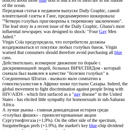
noticed about those
blue
dots is that a lot of them are in the middle
of the ocean.
Передовая статья в недавнем выпуске Daily Graphic, самой
влиятельной газеты в Гане, преднамеренно шокировала:
"Четверо
голубых
приговорены к тюремному заключению".
The lead story in a recent issue of the Daily Graphic, Ghana's most
influential newspaper, was designed to shock: "Four
Gay
Men
Jailed."
Virgin Cola предупредила, что потребители должны
воздерживаться от покупки любых
голубых
банок.
Virgin
warned that consumers should therefore avoid purchasing all
blue
cans.
Действительно, всемирное движение по борьбе с
дискриминацией людей, больных ВИЧ/СПИДом - который
сначала был выявлен в качестве "болезни
голубых
" в
Соединенных Штатах - вызвало мало симпатии к
гомосексуалистам в Африке ниже пустыни Сахары.
Indeed, the
global movement to fight discrimination against people living with
HIV/AIDS - which first surfaced as a "
gay
disease" in the United
States - has elicited little sympathy for homosexuals in sub-Saharan
Africa.
А лучше рынка - главная дивидендная история среди
«
голубых
фишек» - привилегированные акции
Сургутнефтегаза (+1,9%).
On the other side of the spectrum,
Surgutneftegas prefs (+1.9%), the market's key
blue
-chip dividend