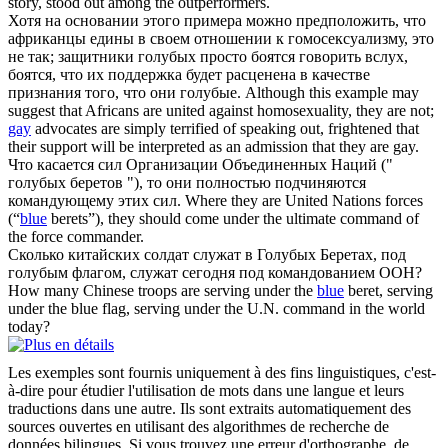
story, stood out among the outperformers.
Хотя на основании этого примера можно предположить, что
африканцы едины в своем отношении к гомосексуализму, это
не так; защитники
голубых
просто боятся говорить вслух,
боятся, что их поддержка будет расценена в качестве
признания того, что они голубые.
Although this example may
suggest that Africans are united against homosexuality, they are not;
gay
advocates are simply terrified of speaking out, frightened that
their support will be interpreted as an admission that they are gay.
Что касается сил Организации Объединенных Наций ("
голубых
беретов "), то они полностью подчиняются
командующему этих сил.
Where they are United Nations forces
(“
blue
berets”), they should come under the ultimate command of
the force commander.
Сколько китайских солдат служат в
Голубых
Беретах, под
голубым флагом, служат сегодня под командованием ООН?
How many Chinese troops are serving under the
blue
beret, serving
under the blue flag, serving under the U.N. command in the world
today?
Les exemples sont fournis uniquement à des fins linguistiques, c'est-
à-dire pour étudier l'utilisation de mots dans une langue et leurs
traductions dans une autre. Ils sont extraits automatiquement des
sources ouvertes en utilisant des algorithmes de recherche de
données bilingues. Si vous trouvez une erreur d'orthographe, de