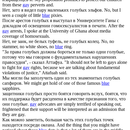
from these
gay
perverts and.
Нет, зато я видел пару маленьких
голубых
эльфов.
No, but I
seen a couple of little
blue
pixies.
После арестов
голубых
я выступал в Университете Ганы с
докладом об освещении гомосексуалистов в печати.
After the
gay
arrests, I spoke at the University of Ghana about media
coverage of homosexuals.
Нет, не заик, не белых туфель, не
голубых
колец.
No, no
stammer, no white shoes, no
blue
ring.
"За права
голубых
должны бороться не только одни голубые,
потому что мы говорим о фундаментальных нарушениях
правосудия", - сказал Аттафуа.
"It should not be left to gays alone
to fight for
gay
rights, because we are talking about fundamental
violations of justice," Attafuah said.
Мы могли бы заполучить один из тех знаменитых
голубых
сапфиров.
We might get hold of one of those famous
blue
sapphires.
защитники
голубых
просто боятся говорить вслух, боятся, что
их поддержка будет расценена в качестве признания того, что
они голубые.
gay
advocates are simply terrified of speaking out,
frightened that their support will be interpreted as an admission that
they are gay.
Как можно заметить, большая часть этих
голубых
точек
находится посреди океана.
And the thing that you might have