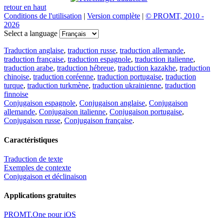
retour en haut
Conditions de l'utilisation
|
Version complète
|
© PROMT, 2010 -
2026
Select a language
Traduction anglaise
,
traduction russe
,
traduction allemande
,
traduction française
,
traduction espagnole
,
traduction italienne
,
traduction arabe
,
traduction hébreue
,
traduction kazakhe
,
traduction
chinoise
,
traduction coréenne
,
traduction portugaise
,
traduction
turque
,
traduction turkmène
,
traduction ukrainienne
,
traduction
finnoise
Conjugaison espagnole
,
Conjugaison anglaise
,
Conjugaison
allemande
,
Conjugaison italienne
,
Conjugaison portugaise
,
Conjugaison russe
,
Conjugaison française
.
Caractéristiques
Traduction de texte
Exemples de contexte
Conjugaison et déclinaison
Applications gratuites
PROMT.One pour iOS