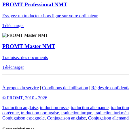
PROMT Professional NMT
Essayez un traducteur hors ligne sur votre ordinateur
Télécharger
PROMT Master NMT
Traduisez des documents
Télécharger
À propos du service
|
Conditions de l'utilisation
|
Règles de confidentia
© PROMT, 2010 - 2026
Traduction anglaise
,
traduction russe
,
traduction allemande
,
traduction
coréenne
,
traduction portugaise
,
traduction turque
,
traduction turkmèn
Conjugaison espagnole
,
Conjugaison anglaise
,
Conjugaison allemand