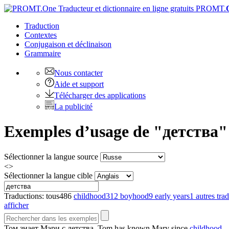
PROMT.
Traduction
Contextes
Conjugaison
et déclinaison
Grammaire
Nous contacter
Aide et support
Télécharger des applications
La publicité
Exemples d’usage de "детства" e
Sélectionner la langue source
<>
Sélectionner la langue cible
Traductions:
tous
486
childhood
312
boyhood
9
early years
1
autres tra
afficher
Том знает Мэри с
детства
.
Tom has known Mary since
childhood
.