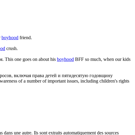
r
boyhood
friend.
ood
crush.
м.
This one goes on about his
boyhood
BFF so much, when our kids
росов, включая права детей и пятидесятую годовщину
areness of a number of important issues, including children's rights
ons dans une autre. Ils sont extraits automatiquement des sources