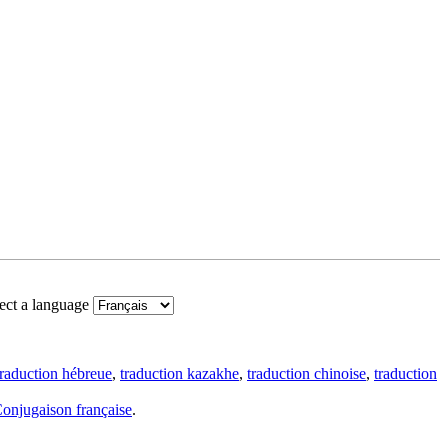
ect a language
traduction hébreue
,
traduction kazakhe
,
traduction chinoise
,
traduction
onjugaison française
.