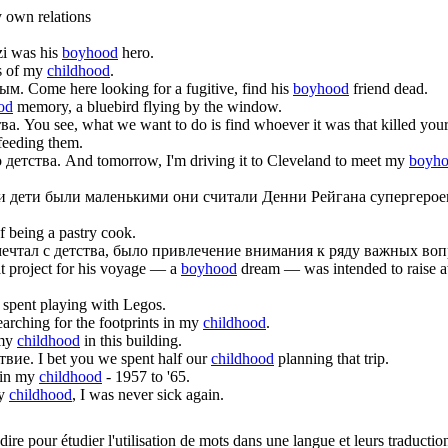
 own relations
i was his
boyhood
hero.
s of my
childhood
.
ым.
Come here looking for a fugitive, find his
boyhood
friend dead.
od
memory, a bluebird flying by the window.
тва
.
You see, what we want to do is find whoever it was that killed you
eeding them.
о
детства
.
And tomorrow, I'm driving it to Cleveland to meet my
boyh
ши дети были маленькими они считали Денни Рейгана супергерое
 being a pastry cook.
мечтал с
детства
, было привлечение внимания к ряду важных воп
at project for his voyage — a
boyhood
dream — was intended to raise aw
spent playing with Legos.
earching for the footprints in my
childhood
.
 my
childhood
in this building.
твие.
I bet you we spent half our
childhood
planning that trip.
 in my
childhood
- 1957 to '65.
my
childhood
, I was never sick again.
dire pour étudier l'utilisation de mots dans une langue et leurs traducti