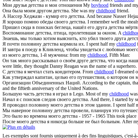
Мои друзья
детства
и мои отношения
My
boyhood
friends and my
Она была моим другом
детства
.
She was my
childhood
friend.
А Нассер Хеджази - кумир его
детства
.
And because Nasser Hejaz
Я хорошо помню обеды своего
детства
.
I remember well the meal
Пришел сюда в поисках беглеца, нашёл его друга
детства
мёртв
Воспоминание
детства
, птица, пролетевшая за окном.
A
childho
Знаешь, мы только хотим выяснить, кто убил твоего друга
детс
Я почти половину
детства
кормила их.
I spent half my
childhood
f
И завтра я поеду в Кливленд, чтобы увидеться с любовью моег
из моего
детства
, 1-й мужчина:
from my
childhood
, Fifth Man:
Он так много рассказывал о своём друге
детства
, что когда на
were little, they thought Danny Reagan was the name of a superhero.
С
детства
я мечтал стать кондитером.
From
childhood
I dreamed of
Как утверждал капитан, целью его путешествия, о котором он 
Организации Объединенных Наций.
According to the captain, th
and the fiftieth anniversary of the United Nations.
Большую часть
детства
я играл в Lego.
Most of my
childhood
was 
Начал я с поисков следов своего
детства
.
And there, I started by s
Я проводил половину моего
детства
в этом здании.
I spent half
Мы наверное половину
детства
провели, планируя это путешес
Это было во времена моего
детства
- 1957 - 1965
This took place
После моего
детства
я никогда больше не был больным.
After 
Les exemples sont fournis uniquement à des fins linguistiques, c'est-à-