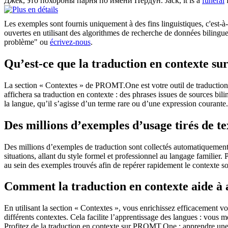
Джек, это
похороны
парня по имени Пердун.
Jack, it is a
funeral
f
Les exemples sont fournis uniquement à des fins linguistiques, c'est-à-
ouvertes en utilisant des algorithmes de recherche de données bilingues
problème" ou
écrivez-nous
.
Qu’est-ce que la traduction en contexte 
La section « Contextes » de PROMT.One est votre outil de traduction en
affichera sa traduction en contexte : des phrases issues de sources bil
la langue, qu’il s’agisse d’un terme rare ou d’une expression courante.
Des millions d’exemples d’usage tirés de t
Des millions d’exemples de traduction sont collectés automatiquement à 
situations, allant du style formel et professionnel au langage familier.
au sein des exemples trouvés afin de repérer rapidement le contexte so
Comment la traduction en contexte aide à
En utilisant la section « Contextes », vous enrichissez efficacement v
différents contextes. Cela facilite l’apprentissage des langues : vou
Profitez de la traduction en contexte sur PROMT.One : apprendre une 