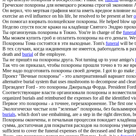
Греческие
похороны
для немецкого режима строгой экономии
Он верил, что мертвая графиня могла иметь вредное влияние на
exercise an evil influence on his life, he resolved to be present at her
o
Он помогал взорвать полицейские
похороны
.
He helped blow up
Неделю спустя после кражи на кладбище Святого Эндрю прох
Ты организуешь
похороны
в Токио.
You're in charge of the
funera
Мы можем купить гроб и оплатить
похороны
на его деньги.
We 
Похороны
Тома состоятся в эти выходные.
Tom's
funeral
will be 
В тех случаях, когда иждивенцев не имеется, работодатель в р
death and
burial
of the employee.
Ты не пришёл на
похороны
друга.
Not turning up to your amigo's
Так что он приказал, чтобы
похороны
прошли точно в то же вре
Мне надо подготовить
похороны
своей дочери.
I got to go make
Проект "Вечные
похороны
" - это альтернативный вариант пох
alternative burial system that uses mushrooms to decompose and clean
Президент Ford - это
похороны
Джеральда Форда.
President Ford
Соответствующие власти организовали
похороны
и возместили
organized burials and reimbursed the expenses for all the identified 
Первое это
похороны
- а точнее, перезахоронение.
The first one 
Экологически чистые или "зеленые"
похороны
, без бальзамир
burials
, which don't use embalming, are a step in the right direction, b
Похороны
окончены, и печальная процессия покидает кладбищ
сумма, достаточная для покрытия расходов на
похороны
умерше
sufficient to cover the funeral expenses of the deceased and the leg