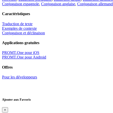
Conjugaison espagnole
,
Conjugaison anglaise
,
Conjugaison allemand
Caractéristiques
Traduction de texte
Exemples de contexte
Conjugaison et déclinaison
Applications gratuites
PROMT.One pour iOS
PROMT.One pour Android
Offres
Pour les développeurs
Ajouter aux Favoris
×