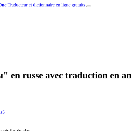
One
Traducteur et dictionnaire en ligne gratuits
 en russe avec traduction en an
ns
5
ents for Sunday.