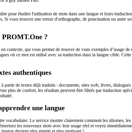
or a guy named Fart.
dire pour étudier l'utilisation de mots dans une langue et leurs traducti
. Si vous trouvez une erreur d'orthographe, de ponctuation ou autre soit 
sur PROMT.One ?
 contexte, qui vous permet de trouver de vrais exemples d’usage de mots
ingues où ce mot est utilisé avec sa traduction dans la langue cible. Ce
extes authentiques
partir de textes déjà traduits : documents, sites web, livres, dialogues
 Pour plus de confort, les résultats peuvent être filtrés par traduction 
uhaité.
 apprendre une langue
otre vocabulaire. Le service montre clairement comment les idiomes, les 
s mémorisez les nouveaux mots avec leur usage réel et voyez immédiateme
langue devient plus simple et plus motivant !