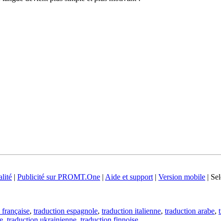
lité
|
Publicité sur PROMT.One
|
Aide et support
|
Version mobile
|
Sel
 française
,
traduction espagnole
,
traduction italienne
,
traduction arabe
,
e
,
traduction ukrainienne
,
traduction finnoise