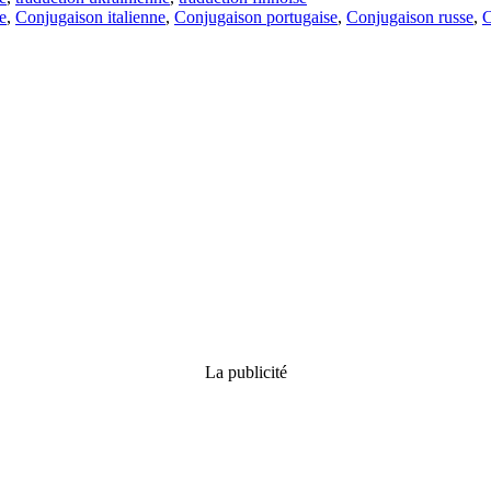
e
,
Conjugaison italienne
,
Conjugaison portugaise
,
Conjugaison russe
,
C
La publicité