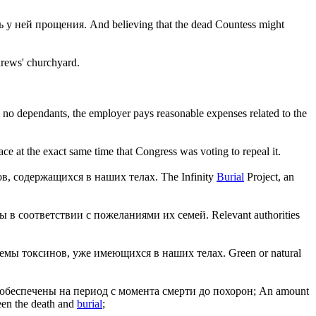
ь у ней прощения.
And believing that the dead Countess might
rews' churchyard.
 no dependants, the employer pays reasonable expenses related to the
ace at the exact same time that Congress was voting to repeal it.
ов, содержащихся в наших телах.
The Infinity
Burial
Project, an
ы в соответствии с пожеланиями их семей.
Relevant authorities
блемы токсинов, уже имеющихся в наших телах.
Green or natural
обеспечены на период с момента смерти до похорон;
An amount
een the death and
burial
;