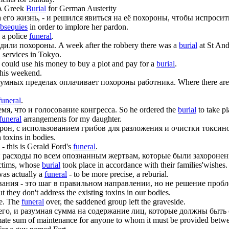
A Greek
Burial
for German Austerity
 его жизнь, - и решился явиться на её
похороны
, чтобы испросит
bsequies
in order to implore her pardon.
 a police
funeral
.
одили
похороны
.
A week after the robbery there was a
burial
at St And
l
services in Tokyo.
could use his money to buy a plot and pay for a
burial
.
this weekend.
азумных пределах оплачивает
похороны
работника.
Where there are
funeral
.
мя, что и голосование конгресса.
So he ordered the
burial
to take pl
funeral
arrangements for my daughter.
орон, с использованием грибов для разложения и очистки токсин
 toxins in bodies.
 - this is Gerald Ford's
funeral
.
 расходы по всем опознанным жертвам, которые были захоронен
victims, whose
burial
took place in accordance with their families'wishes.
was actually a
funeral
- to be more precise, a reburial.
ования - это шаг в правильном направлении, но не решение про
ut they don't address the existing toxins in our bodies.
е.
The
funeral
over, the saddened group left the graveside.
го, и разумная сумма на содержание лиц, которые должны быть 
itimate sum of maintenance for anyone to whom it must be provided betw