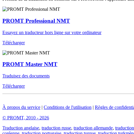
PROMT Professional NMT
Essayez un traducteur hors ligne sur votre ordinateur
Télécharger
PROMT Master NMT
Traduisez des documents
Télécharger
À propos du service
|
Conditions de l'utilisation
|
Règles de confidentia
© PROMT, 2010 - 2026
Traduction anglaise
,
traduction russe
,
traduction allemande
,
traduction
coréenne
,
traduction portugaise
,
traduction turque
,
traduction turkmèn