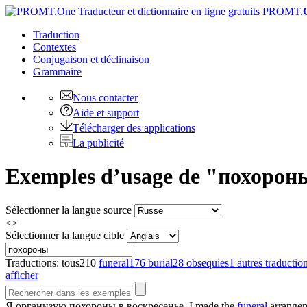
PROMT.
Traduction
Contextes
Conjugaison
et déclinaison
Grammaire
Nous contacter
Aide et support
Télécharger des applications
La publicité
Exemples d’usage de "похороны"
Sélectionner la langue source
<>
Sélectionner la langue cible
Traductions:
tous
210
funeral
176
burial
28
obsequies
1
autres traductio
afficher
Я организую
похороны
в воскресенье.
I made the
funeral
arrangem