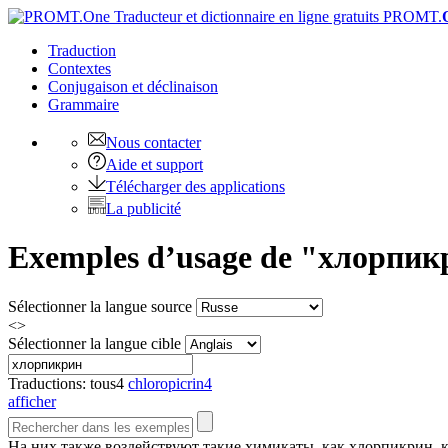
PROMT.
Traduction
Contextes
Conjugaison
et déclinaison
Grammaire
Nous contacter
Aide et support
Télécharger des applications
La publicité
Exemples d’usage de "хлорпикри
Sélectionner la langue source
<>
Sélectionner la langue cible
Traductions:
tous
4
chloropicrin
4
afficher
На них также воздействуют такие химикаты, как
хлорпикрин
, 