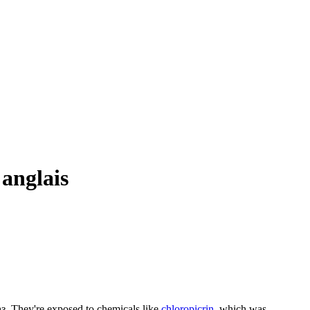
anglais
з.
They're exposed to chemicals like
chloropicrin
, which was