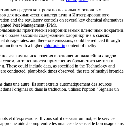
мативных средств контроля по нескольким основным
улов для нехимических альтернатив и Интегрированного
ation and the regulatory controls on several key chemical alternatives
ntegrated Pest Management (IPM).
спользования практически непроницаемых пленочных покрытий,
нии с более высоким содержанием
хлорпикрина
в смесях
that dosage rates, and therefore emissions, could be reduced through
conjunction with a higher
chloropicrin
content of methyl
ве по заявкам на исключения в отношении важнейших видов
и севом, интенсивности применения бромистого метила и
.д.
These could include data, as specified in the Technology and
re conducted, plant-back times observed, the rate of methyl bromide
ons dans une autre. Ils sont extraits automatiquement des sources
dans l'original ou dans la traduction, utilisez l'option "Signaler un
 et d’expressions. Il vous suffit de saisir un mot, et le service
tte approche aide à comprendre les nuances de sens et le bon usage dans