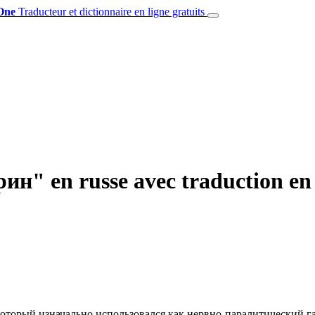
One
Traducteur et dictionnaire en ligne gratuits
н" en russe avec traduction en 
который изначально использовался как нервно-паралитический га