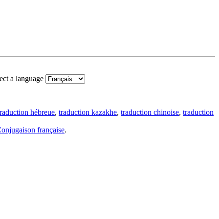
ect a language
traduction hébreue
,
traduction kazakhe
,
traduction chinoise
,
traduction
onjugaison française
.