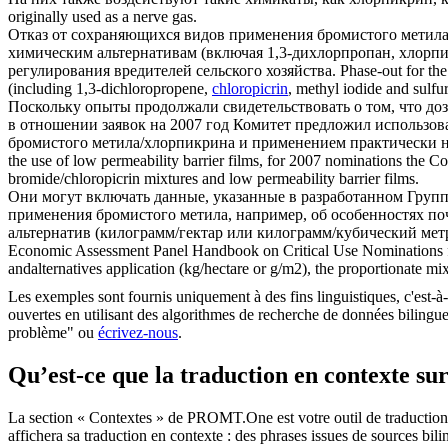
originally used as a nerve gas.
Отказ от сохраняющихся видов применения бромистого метила 
химическим альтернативам (включая 1,3-дихлорпропан,
хлорп
регулирования вредителей сельского хозяйства.
Phase-out for the
(including 1,3-dichloropropene,
chloropicrin
, methyl iodide and sulfu
Поскольку опыты продолжали свидетельствовать о том, что до
в отношении заявок на 2007 год Комитет предложил использо
бромистого метила/хлорпикрина и применением практически
the use of low permeability barrier films, for 2007 nominations the 
bromide/chloropicrin mixtures and low permeability barrier films.
Они могут включать данные, указанные в разработанном Груп
применения бромистого метила, например, об особенностях по
альтернатив (килограмм/гектар или килограмм/кубический мет
Economic Assessment Panel Handbook on Critical Use Nominations for 
andalternatives application (kg/hectare or g/m2), the proportionate m
Les exemples sont fournis uniquement à des fins linguistiques, c'est-à-
ouvertes en utilisant des algorithmes de recherche de données bilingues
problème" ou
écrivez-nous
.
Qu’est-ce que la traduction en contexte 
La section « Contextes » de PROMT.One est votre outil de traduction en
affichera sa traduction en contexte : des phrases issues de sources bil