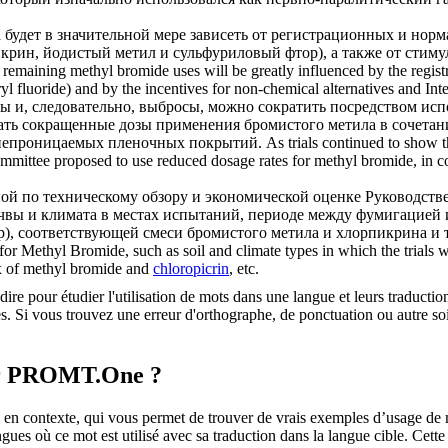
будет в значительной мере зависеть от регистрационных и нор
икрин
, йодистый метил и сульфуриловый фтор), а также от стим
 remaining methyl bromide uses will be greatly influenced by the registr
ryl fluoride) and by the incentives for non-chemical alternatives and I
зы и, следовательно, выбросы, можно сократить посредством и
вать сокращенные дозы применения бромистого метила в сочета
 непроницаемых пленочных покрытий.
As trials continued to show 
Committee proposed to use reduced dosage rates for methyl bromide, in 
пой по техническому обзору и экономической оценке Руководст
чвы и климата в местах испытаний, периоде между фумигацией 
р), соответствующей смеси бромистого метила и
хлорпикрина
и т
Methyl Bromide, such as soil and climate types in which the trials we
ix of methyl bromide and
chloropicrin
, etc.
dire pour étudier l'utilisation de mots dans une langue et leurs traducti
. Si vous trouvez une erreur d'orthographe, de ponctuation ou autre soit 
sur PROMT.One ?
 contexte, qui vous permet de trouver de vrais exemples d’usage de mots
ingues où ce mot est utilisé avec sa traduction dans la langue cible. Ce