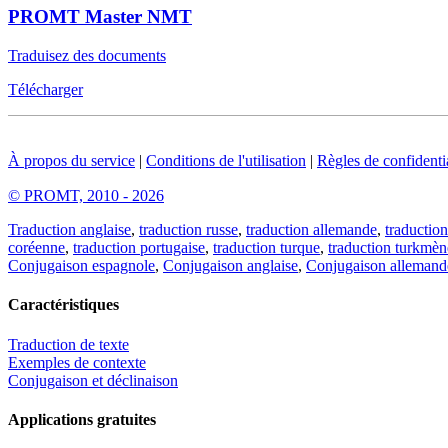
PROMT Master NMT
Traduisez des documents
Télécharger
À propos du service
|
Conditions de l'utilisation
|
Règles de confidentia
© PROMT, 2010 - 2026
Traduction anglaise
,
traduction russe
,
traduction allemande
,
traduction
coréenne
,
traduction portugaise
,
traduction turque
,
traduction turkmèn
Conjugaison espagnole
,
Conjugaison anglaise
,
Conjugaison allemand
Caractéristiques
Traduction de texte
Exemples de contexte
Conjugaison et déclinaison
Applications gratuites