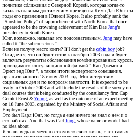
политика сближения с Северной Кореей, которая когда-то
казалась главным достижением президента Кима Даэ
Юнга
за
годы его правления в Южной Корее.
It also probably sank the
"Sunshine Policy" of rapprochement with North Korea that once
appeared to be the crowning achievement of Kim Dae
Jung
's
presidency in South Korea.
Юнг
, возможно, называл это подсознательным.
Jung
may have
called it "the subconscious."
Если не получу место
юнги
?
If I don't get the
cabin boy
job?
Ожидается, что он будет готов к октябрю 2003 года и будет
включать результаты обследования комбинированных курсов,
проводимого консультационной фирмой " Кап Джемини
Эрнст энд
Юнг
", а также итоги экспертного совещания,
организованного 18 июня 2003 года Министерством
социальных дел и по вопросам занятости.
It is expected to be
ready in October 2003 and will include the results of the survey on
dual courses that is being conducted by the consultancy firm Cap
Gemini Ernst &
Young
, as well as the outcome of an expert meeting
on 18 June 2003, organised by the Ministry of Social Affairs and
Employment.
Это был Карл
Юнг
, но тогда я ещё ничего не знал о нём и о
его работах.
And that was Carl
Jung
, whose name or work I had
no idea about.
Я знаю, ведь он мечтал о этом всю свою жизнь, с тех самых