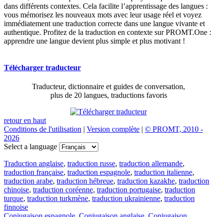
dans différents contextes. Cela facilite l’apprentissage des langues :
vous mémorisez les nouveaux mots avec leur usage réel et voyez
immédiatement une traduction correcte dans une langue vivante et
authentique. Profitez de la traduction en contexte sur PROMT.One :
apprendre une langue devient plus simple et plus motivant !
Télécharger traducteur
Traducteur, dictionnaire et guides de conversation,
plus de 20 langues, traductions favoris
retour en haut
Conditions de l'utilisation
|
Version complète
|
© PROMT, 2010 -
2026
Select a language
Traduction anglaise
,
traduction russe
,
traduction allemande
,
traduction française
,
traduction espagnole
,
traduction italienne
,
traduction arabe
,
traduction hébreue
,
traduction kazakhe
,
traduction
chinoise
,
traduction coréenne
,
traduction portugaise
,
traduction
turque
,
traduction turkmène
,
traduction ukrainienne
,
traduction
finnoise
Conjugaison espagnole
,
Conjugaison anglaise
,
Conjugaison