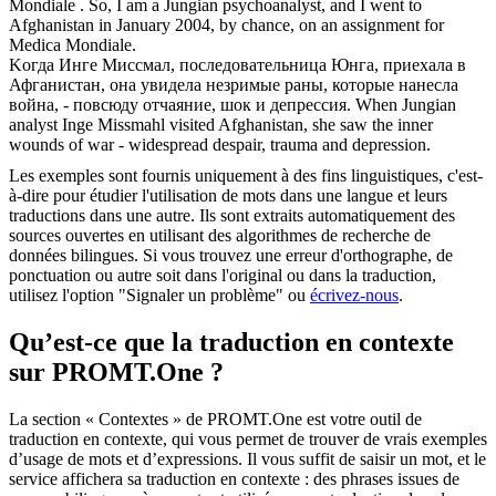
Mondiale .
So, I am a Jungian psychoanalyst, and I went to
Afghanistan in January 2004, by chance, on an assignment for
Medica Mondiale.
Koгдa Инге Миссмал, последовательница
Юнга
, приехала в
Афганистан, она увидела незримые раны, которые нанесла
война, - повсюду отчаяние, шок и депрессия.
When Jungian
analyst Inge Missmahl visited Afghanistan, she saw the inner
wounds of war - widespread despair, trauma and depression.
Les exemples sont fournis uniquement à des fins linguistiques, c'est-
à-dire pour étudier l'utilisation de mots dans une langue et leurs
traductions dans une autre. Ils sont extraits automatiquement des
sources ouvertes en utilisant des algorithmes de recherche de
données bilingues. Si vous trouvez une erreur d'orthographe, de
ponctuation ou autre soit dans l'original ou dans la traduction,
utilisez l'option "Signaler un problème" ou
écrivez-nous
.
Qu’est-ce que la traduction en contexte
sur PROMT.One ?
La section « Contextes » de PROMT.One est votre outil de
traduction en contexte, qui vous permet de trouver de vrais exemples
d’usage de mots et d’expressions. Il vous suffit de saisir un mot, et le
service affichera sa traduction en contexte : des phrases issues de