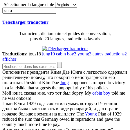
Sélectionner la langue cible
Télécharger traducteur
Traducteur, dictionnaire et guides de conversation,
plus de 20 langues, traductions favoris
Traductions:
tous
18
jung
10
cabin boy
3
young
3
autres traductions
2
afficher
Оппоненты президента Кима Даэ
Юнга
с легкостью одержали
решительную победу, что говорит о непопулярности его
политики.
President Kim Dae
Jung
's opponents romped to victory
in a landslide that suggests the unpopularity of his policies.
Мой
юнга
сказал мне, что тот был борту.
My
cabin boy
told me
he was onboard.
План
Юнга
1929 года сократил сумму, которую Германия
должна была выплачивать в виде репараций, и дал стране
гораздо больше времени на выплату.
The
Young
Plan of 1929
reduced the sum that Germany owed in reparations and gave the
country much more time to pay.
Возможно, также пошла ко дну "политика потепления" -