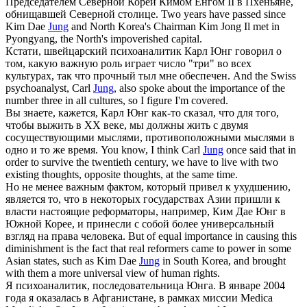
Председателем Северной Кореи Кимом Ёнгом II в Пхеньяне,
обнищавшей Северной столице.
Two years have passed since
Kim Dae
Jung
and North Korea's Chairman Kim Jong Il met in
Pyongyang, the North's impoverished capital.
Кстати, швейцарский психоаналитик Карл
Юнг
говорил о
том, какую важную роль играет число "три" во всех
культурах, так что прочный тыл мне обеспечен.
And the Swiss
psychoanalyst, Carl
Jung
, also spoke about the importance of the
number three in all cultures, so I figure I'm covered.
Вы знаете, кажется, Карл
Юнг
как-то сказал, что для того,
чтобы выжить в ХХ веке, мы должны жить с двумя
сосуществующими мыслями, противоположными мыслями в
одно и то же время.
You know, I think Carl
Jung
once said that in
order to survive the twentieth century, we have to live with two
existing thoughts, opposite thoughts, at the same time.
Но не менее важным фактом, который привел к ухудшению,
является то, что в некоторых государствах Азии пришли к
власти настоящие реформаторы, например, Ким Дае
Юнг
в
Южной Корее, и принесли с собой более универсальный
взгляд на права человека.
But of equal importance in causing this
diminishment is the fact that real reformers came to power in some
Asian states, such as Kim Dae
Jung
in South Korea, and brought
with them a more universal view of human rights.
Я психоаналитик, последовательница
Юнга
. В январе 2004
года я оказалась в Афганистане, в рамках миссии Medica