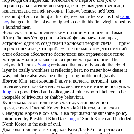
пор когда он видел как повесили его первого
юнгу
, его
первого раба высекли до смерти, его лучшая девственница
изнасилована сотней мужчин.
I know, because he'd been
dreaming of such a thing all his life, ever since he saw his first
cabin
boy
hanged, his first slave whipped to death, his first virgin raped by
a hundred men.
Человек с энциклопедическими знаниями по имени Томас
Юнг
(Thomas Young) (английский физик, механик, врач,
астроном, один из создателей волновой теории света — прим.
перев.) посчитал, что проблема не только в том, что нижний
слой облаков абсолютно бесполезен как отражающая тепло
материя. Налицо также явная проблема гравитации.
The
polymath Thomas
Young
reckoned that not only would the cloud
layer be totally worthless at reflecting heat, no matter how dense it
was, but there also was the rather glaring problem of gravity.
Доктор
Юнг
, мой хороший друг и коллега, который, как я
полагаю, не способен на легкомысленные и низкие поступки.
Jung
is a good friend and colleague of mine whom I believe to be
incapable of frivolous or shabby behaviour.
Буш отказался от политики счастья, установленной
президентом Южной Кореи Ким Дай
Юнгом
, и включил
Северную Корею в ось зла.
Bush repudiated the sunshine policy
introduced by President Kim Dae
Jung
of South Korea and included
North Korea in the axis of evil.
Два года прошли с тех пор, как Ким Даэ
Юнг
встретился с