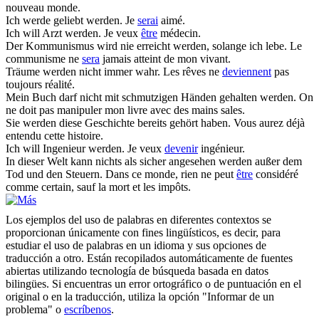
nouveau monde.
Ich werde geliebt
werden
.
Je
serai
aimé.
Ich will Arzt
werden
.
Je veux
être
médecin.
Der Kommunismus wird nie erreicht
werden
, solange ich lebe.
Le
communisme ne
sera
jamais atteint de mon vivant.
Träume
werden
nicht immer wahr.
Les rêves ne
deviennent
pas
toujours réalité.
Mein Buch darf nicht mit schmutzigen Händen gehalten
werden
.
On
ne doit pas manipuler mon livre avec des mains sales.
Sie
werden
diese Geschichte bereits gehört haben.
Vous aurez déjà
entendu cette histoire.
Ich will Ingenieur
werden
.
Je veux
devenir
ingénieur.
In dieser Welt kann nichts als sicher angesehen
werden
außer dem
Tod und den Steuern.
Dans ce monde, rien ne peut
être
considéré
comme certain, sauf la mort et les impôts.
Los ejemplos del uso de palabras en diferentes contextos se
proporcionan únicamente con fines lingüísticos, es decir, para
estudiar el uso de palabras en un idioma y sus opciones de
traducción a otro. Están recopilados automáticamente de fuentes
abiertas utilizando tecnología de búsqueda basada en datos
bilingües. Si encuentras un error ortográfico o de puntuación en el
original o en la traducción, utiliza la opción "Informar de un
problema" o
escríbenos
.