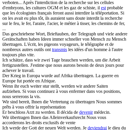
verboten...
Après l'interdiction de la recherche sur les cellules
d'embryons, les cultures OGM et les gaz de schiste, il
est
probable
que les écologistes français feront aussi interdire la téléportation. Si
on les avait eu plus tôt, ils auraient sans doute interdit la recherche
sur le feu, le fer, l'araire, l'acier, le métier à tisser, les chemins de fer,
...
Das geschriebene Wort, Brieftauben, der Telegraph und viele andere
Gerätschaften haben Ideen immer schneller von Mensch zu Mensch
übertragen
.
L'écrit, les pigeons voyageurs, le télégraphe et de
nombreux autres outils ont
transmis
les idées d'un homme à l'autre
toujours plus vite.
Ich schätze, dass wir zwei Tage brauchen
werden
, um die Arbeit
fertigzustellen.
J'estime que nous aurons besoin de deux jours pour
achever le travail.
Der Krieg in Europa wurde auf Afrika
übertragen
.
La guerre en
Europe fut portée en Afrique.
Wenn ihr euch weiter stur stellt,
werden
wir andere Saiten
aufziehen.
Si vous continuez à vous enfermer dans vos positions,
nous serrerons la vis.
Wir sind bereit, Ihnen die Vertretung zu
übertragen
Nous sommes
prêts à vous offrir la représentation
Er beschloss Arzt zu
werden
.
Il décida de
devenir
médecin.
Wir
übertragen
Ihnen das Alleinverkaufsrecht
Nous vous
accorderons les droits exclusifs de vente
Ich werde der Gott der neuen Welt
werden
.
Je
deviendrai
le dieu du