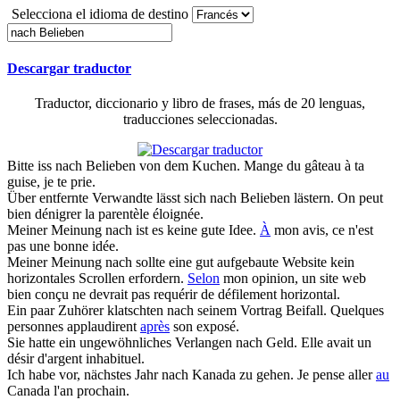
Selecciona el idioma de destino
Descargar traductor
Traductor, diccionario y libro de frases, más de 20 lenguas,
traducciones seleccionadas.
Bitte iss
nach Belieben
von dem Kuchen.
Mange du gâteau à ta
guise, je te prie.
Über entfernte Verwandte lässt sich
nach Belieben
lästern.
On peut
bien dénigrer la parentèle éloignée.
Meiner Meinung
nach
ist es keine gute Idee.
À
mon avis, ce n'est
pas une bonne idée.
Meiner Meinung
nach
sollte eine gut aufgebaute Website kein
horizontales Scrollen erfordern.
Selon
mon opinion, un site web
bien conçu ne devrait pas requérir de défilement horizontal.
Ein paar Zuhörer klatschten
nach
seinem Vortrag Beifall.
Quelques
personnes applaudirent
après
son exposé.
Sie hatte ein ungewöhnliches Verlangen
nach
Geld.
Elle avait un
désir d'argent inhabituel.
Ich habe vor, nächstes Jahr
nach
Kanada zu gehen.
Je pense aller
au
Canada l'an prochain.