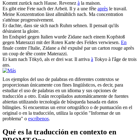
Kommt zurück
nach
Hause.
Revenez
à
la maison.
Es gibt eine Fete
nach
der Arbeit.
Il y a une fête
après
le travail.
Meine Konzentration lässt allmählich
nach
.
Ma concentration
s'atténue progressivement.
Er dachte, dass sie sich
nach
Ruhm sehnen.
Il pensait qu'ils
désiraient la gloire.
Im Endspiel gegen Italien wurde Zidane
nach
einem Kopfstoß
gegen Materazzi mit der Roten Karte des Feldes verwiesen.
En
finale contre l'Italie, Zidane a été expulsé par un carton rouge après
un coup de tête contre Materazzi.
Er kam
nach
Tōkyō, als er drei war.
Il arriva
à
Tokyo à l'âge de trois
ans.
Los ejemplos del uso de palabras en diferentes contextos se
proporcionan únicamente con fines lingüísticos, es decir, para
estudiar el uso de palabras en un idioma y sus opciones de
traducción a otro. Están recopilados automáticamente de fuentes
abiertas utilizando tecnología de búsqueda basada en datos
bilingües. Si encuentras un error ortográfico o de puntuación en el
original o en la traducción, utiliza la opción "Informar de un
problema" o
escríbenos
.
Qué es la traducción en contexto en