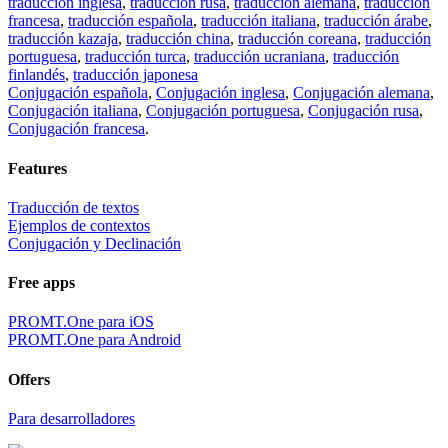
traducción inglesa
,
traducción rusa
,
traducción alemana
,
traducción
francesa
,
traducción española
,
traducción italiana
,
traducción árabe
,
traducción kazaja
,
traducción china
,
traducción coreana
,
traducción
portuguesa
,
traducción turca
,
traducción ucraniana
,
traducción
finlandés
,
traducción japonesa
Conjugación española
,
Conjugación inglesa
,
Conjugación alemana
,
Conjugación italiana
,
Conjugación portuguesa
,
Conjugación rusa
,
Conjugación francesa
.
Features
Traducción de textos
Ejemplos de contextos
Conjugación y Declinación
Free apps
PROMT.One para iOS
PROMT.One para Android
Offers
Para desarrolladores