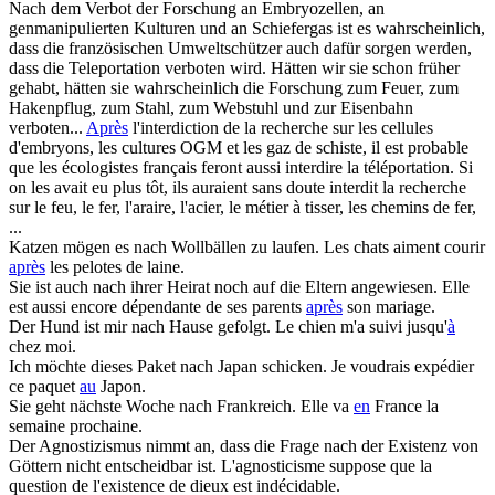
Nach
dem Verbot der Forschung an Embryozellen, an
genmanipulierten Kulturen und an Schiefergas ist es wahrscheinlich,
dass die französischen Umweltschützer auch dafür sorgen werden,
dass die Teleportation verboten wird. Hätten wir sie schon früher
gehabt, hätten sie wahrscheinlich die Forschung zum Feuer, zum
Hakenpflug, zum Stahl, zum Webstuhl und zur Eisenbahn
verboten...
Après
l'interdiction de la recherche sur les cellules
d'embryons, les cultures OGM et les gaz de schiste, il est probable
que les écologistes français feront aussi interdire la téléportation. Si
on les avait eu plus tôt, ils auraient sans doute interdit la recherche
sur le feu, le fer, l'araire, l'acier, le métier à tisser, les chemins de fer,
...
Katzen mögen es
nach
Wollbällen zu laufen.
Les chats aiment courir
après
les pelotes de laine.
Sie ist auch
nach
ihrer Heirat noch auf die Eltern angewiesen.
Elle
est aussi encore dépendante de ses parents
après
son mariage.
Der Hund ist mir
nach
Hause gefolgt.
Le chien m'a suivi jusqu'
à
chez moi.
Ich möchte dieses Paket
nach
Japan schicken.
Je voudrais expédier
ce paquet
au
Japon.
Sie geht nächste Woche
nach
Frankreich.
Elle va
en
France la
semaine prochaine.
Der Agnostizismus nimmt an, dass die Frage
nach
der Existenz von
Göttern nicht entscheidbar ist.
L'agnosticisme suppose que la
question de l'existence de dieux est indécidable.