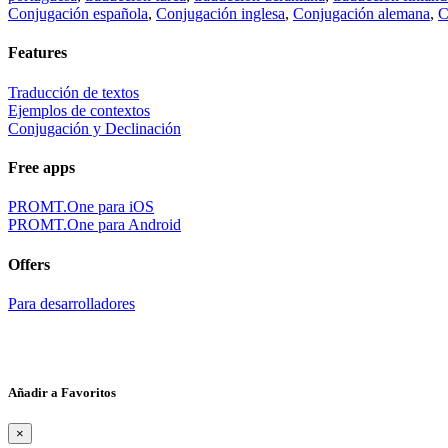
Conjugación española
,
Conjugación inglesa
,
Conjugación alemana
,
C
Features
Traducción de textos
Ejemplos de contextos
Conjugación y Declinación
Free apps
PROMT.One para iOS
PROMT.One para Android
Offers
Para desarrolladores
Añadir a Favoritos
×