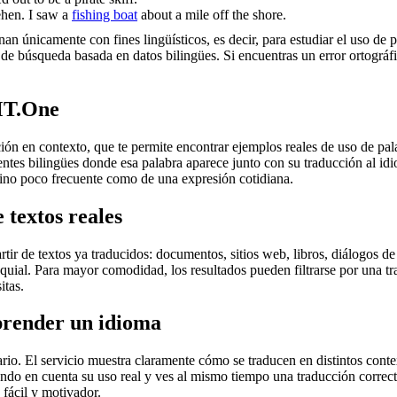
ehen.
I saw a
fishing boat
about a mile off the shore.
an únicamente con fines lingüísticos, es decir, para estudiar el uso de 
de búsqueda basada en datos bilingües. Si encuentras un error ortográfic
MT.One
en contexto, que te permite encontrar ejemplos reales de uso de palab
uentes bilingües donde esa palabra aparece junto con su traducción al i
érmino poco frecuente como de una expresión cotidiana.
 textos reales
r de textos ya traducidos: documentos, sitios web, libros, diálogos de p
loquial. Para mayor comodidad, los resultados pueden filtrarse por una 
itas.
prender un idioma
rio. El servicio muestra claramente cómo se traducen en distintos conte
iendo en cuenta su uso real y ves al mismo tiempo una traducción correct
fácil y motivador.