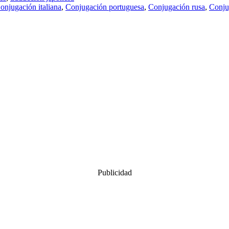
onjugación italiana
,
Conjugación portuguesa
,
Conjugación rusa
,
Conju
Publicidad