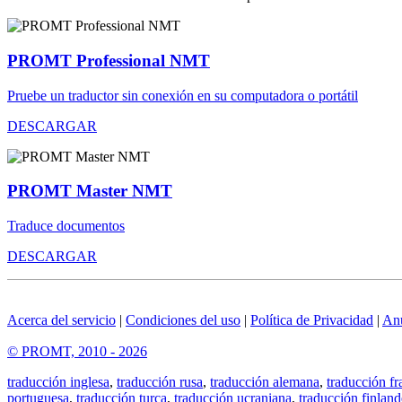
PROMT Professional NMT
Pruebe un traductor sin conexión en su computadora o portátil
DESCARGAR
PROMT Master NMT
Traduce documentos
DESCARGAR
Acerca del servicio
|
Condiciones del uso
|
Política de Privacidad
|
An
© PROMT, 2010 - 2026
traducción inglesa
,
traducción rusa
,
traducción alemana
,
traducción fr
portuguesa
,
traducción turca
,
traducción ucraniana
,
traducción finland