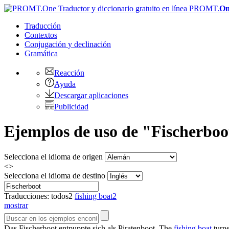
PROMT.
On
Traducción
Contextos
Conjugación
y declinación
Gramática
Reacción
Ayuda
Descargar aplicaciones
Publicidad
Ejemplos de uso de "Fischerboot
Selecciona el idioma de origen
<>
Selecciona el idioma de destino
Traducciones:
todos
2
fishing boat
2
mostrar
Das
Fischerboot
entpuppte sich als Piratenboot.
The
fishing boat
turne