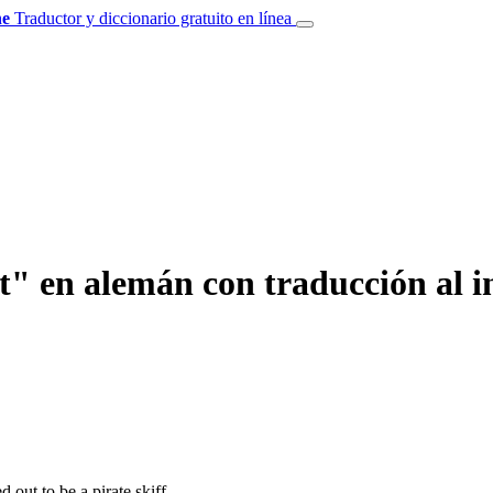
e
Traductor y diccionario gratuito en línea
" en alemán con traducción al i
d out to be a pirate skiff.