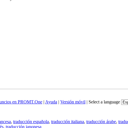
uncios en PROMT.One
|
Ayuda
|
Versión móvil
|
Select a language
ancesa
,
traducción española
,
traducción italiana
,
traducción árabe
,
tradu
és
,
traducción japonesa