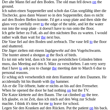
Der alte Mann fiel
auf den
Boden.
The old man fell down
on
the
ground.
Ich nahm einen Suppenteller und schob das Glas sorgfältig über die
Tischecke, goss dann Wasser so in den Suppenteller, dass es nicht
auf den
Boden fließen konnte.
I'd get a soup plate and then slide the
glass very carefully over
to
the edge of the table, and let the water
run into the soup plate - it doesn't have to run onto the floor.
Ich gehe lieber zu Fuß, als
auf den
nächsten Bus zu warten.
I would
rather walk than wait for
the
next bus.
Die Vase fiel
auf den
Boden und zerbrach.
The vase fell
to
the floor
and shattered.
Die Jäger zielten mit einem Jagdgewehr
auf den
Vogelschwarm.
The hunter aimed a shotgun
at
the flock of birds.
Es tut mir sehr leid, dass ich Sie aus persönlichen Gründen bitten
muss, das Meeting
auf den
6. März zu verschieben.
I am very sorry
that I have
to
ask you to change
the
meeting date to March 6 due to
personal reasons.
Er schlug sich versehentlich mit dem Hammer
auf den
Daumen.
He
accidentally hit his thumb with
the
hammer.
Als er die Tür öffnete, hatte er nichts an bis
auf den
Fernseher.
When he opened the door he had nothing
on
but the TV.
Die Katze kletterte
auf den
Baum.
The cat climbed
up
the tree.
Ich glaube, es ist Zeit, dass ich mich
auf den
Weg zur Schule
machte.
I think it's time for me
to
leave for school.
Legen Sie den Kranken
auf den
Rücken.
Put the patient
on
his back.