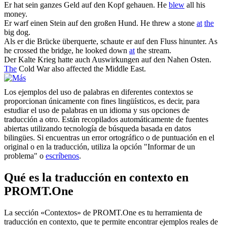
Er hat sein ganzes Geld
auf den
Kopf gehauen.
He
blew
all his
money.
Er warf einen Stein
auf den
großen Hund.
He threw a stone
at
the
big dog.
Als er die Brücke überquerte, schaute er
auf den
Fluss hinunter.
As
he crossed the bridge, he looked down
at
the stream.
Der Kalte Krieg hatte auch Auswirkungen
auf den
Nahen Osten.
The
Cold War also affected the Middle East.
Los ejemplos del uso de palabras en diferentes contextos se
proporcionan únicamente con fines lingüísticos, es decir, para
estudiar el uso de palabras en un idioma y sus opciones de
traducción a otro. Están recopilados automáticamente de fuentes
abiertas utilizando tecnología de búsqueda basada en datos
bilingües. Si encuentras un error ortográfico o de puntuación en el
original o en la traducción, utiliza la opción "Informar de un
problema" o
escríbenos
.
Qué es la traducción en contexto en
PROMT.One
La sección «Contextos» de PROMT.One es tu herramienta de
traducción en contexto, que te permite encontrar ejemplos reales de