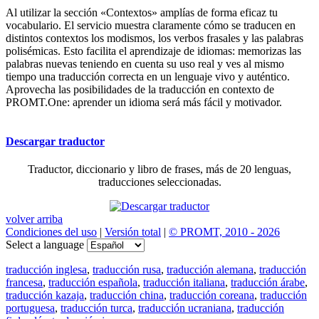
Al utilizar la sección «Contextos» amplías de forma eficaz tu
vocabulario. El servicio muestra claramente cómo se traducen en
distintos contextos los modismos, los verbos frasales y las palabras
polisémicas. Esto facilita el aprendizaje de idiomas: memorizas las
palabras nuevas teniendo en cuenta su uso real y ves al mismo
tiempo una traducción correcta en un lenguaje vivo y auténtico.
Aprovecha las posibilidades de la traducción en contexto de
PROMT.One: aprender un idioma será más fácil y motivador.
Descargar traductor
Traductor, diccionario y libro de frases, más de 20 lenguas,
traducciones seleccionadas.
volver arriba
Condiciones del uso
|
Versión total
|
© PROMT, 2010 - 2026
Select a language
traducción inglesa
,
traducción rusa
,
traducción alemana
,
traducción
francesa
,
traducción española
,
traducción italiana
,
traducción árabe
,
traducción kazaja
,
traducción china
,
traducción coreana
,
traducción
portuguesa
,
traducción turca
,
traducción ucraniana
,
traducción