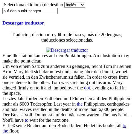
Selecciona el idioma de destino
Descargar traductor
Traductor, diccionario y libro de frases, más de 20 lenguas,
traducciones seleccionadas.
Eine Illustration kann es
auf den Punkt bringen
.
An illustration may
make the point clear.
Um von einem Satz zum anderen zu gelangen, reicht Tom ihr seinen
Arm. Mary hielt sich daran fest und sprang über
den Punkt
, wobei
sie vermied, in den Zwischenraum zu fallen.
In order to cross from
one sentence to the other, Tom was stretching out his arm. Mary
clinged firmly on to it and jumped over the
dot
, avoiding to fall in
the space.
Letztes Jahr forderten Erdbeben und Flutwellen
auf den
Philippinen
mehr als 6000 Todesopfer.
Last year in
the
Philippines, earthquakes
and tidal waves resulted in the deaths of more than 6,000 people.
Der Bus ist voll. Du musst
auf den
nächsten warten.
The bus is full.
You'll have
to
wait for the next one.
Er ließ seine Bücher
auf den
Boden fallen.
He let his books fall
to
the
floor.