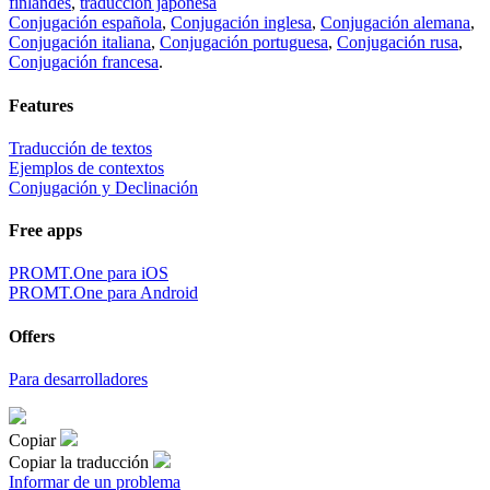
finlandés
,
traducción japonesa
Conjugación española
,
Conjugación inglesa
,
Conjugación alemana
,
Conjugación italiana
,
Conjugación portuguesa
,
Conjugación rusa
,
Conjugación francesa
.
Features
Traducción de textos
Ejemplos de contextos
Conjugación y Declinación
Free apps
PROMT.One para iOS
PROMT.One para Android
Offers
Para desarrolladores
Copiar
Copiar la traducción
Informar de un problema