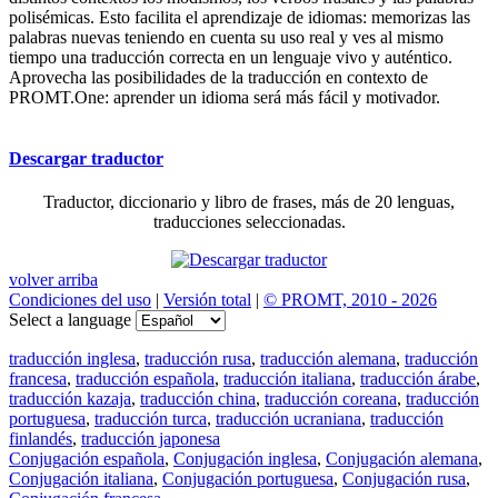
polisémicas. Esto facilita el aprendizaje de idiomas: memorizas las
palabras nuevas teniendo en cuenta su uso real y ves al mismo
tiempo una traducción correcta en un lenguaje vivo y auténtico.
Aprovecha las posibilidades de la traducción en contexto de
PROMT.One: aprender un idioma será más fácil y motivador.
Descargar traductor
Traductor, diccionario y libro de frases, más de 20 lenguas,
traducciones seleccionadas.
volver arriba
Condiciones del uso
|
Versión total
|
© PROMT, 2010 - 2026
Select a language
traducción inglesa
,
traducción rusa
,
traducción alemana
,
traducción
francesa
,
traducción española
,
traducción italiana
,
traducción árabe
,
traducción kazaja
,
traducción china
,
traducción coreana
,
traducción
portuguesa
,
traducción turca
,
traducción ucraniana
,
traducción
finlandés
,
traducción japonesa
Conjugación española
,
Conjugación inglesa
,
Conjugación alemana
,
Conjugación italiana
,
Conjugación portuguesa
,
Conjugación rusa
,