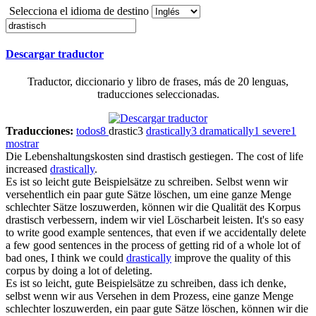
Selecciona el idioma de destino
Descargar traductor
Traductor, diccionario y libro de frases, más de 20 lenguas,
traducciones seleccionadas.
Traducciones:
todos
8
drastic
3
drastically
3
dramatically
1
severe
1
mostrar
Die Lebenshaltungskosten sind
drastisch
gestiegen.
The cost of life
increased
drastically
.
Es ist so leicht gute Beispielsätze zu schreiben. Selbst wenn wir
versehentlich ein paar gute Sätze löschen, um eine ganze Menge
schlechter Sätze loszuwerden, können wir die Qualität des Korpus
drastisch
verbessern, indem wir viel Löscharbeit leisten.
It's so easy
to write good example sentences, that even if we accidentally delete
a few good sentences in the process of getting rid of a whole lot of
bad ones, I think we could
drastically
improve the quality of this
corpus by doing a lot of deleting.
Es ist so leicht, gute Beispielsätze zu schreiben, dass ich denke,
selbst wenn wir aus Versehen in dem Prozess, eine ganze Menge
schlechter loszuwerden, ein paar gute Sätze löschen, können wir die