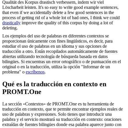
Qualität des Korpus
drastisch
verbessern, indem wir viel
Löscharbeit leisten.
It's so easy to write good example sentences,
that even if we accidentally delete a few good sentences in the
process of getting rid of a whole lot of bad ones, I think we could
drastically
improve the quality of this corpus by doing a lot of
deleting.
Los ejemplos del uso de palabras en diferentes contextos se
proporcionan únicamente con fines lingüísticos, es decir, para
estudiar el uso de palabras en un idioma y sus opciones de
traducción a otro. Están recopilados automáticamente de fuentes
abiertas utilizando tecnología de búsqueda basada en datos
bilingües. Si encuentras un error ortográfico o de puntuación en el
original o en la traducción, utiliza la opción "Informar de un
problema" o
escríbenos
.
Qué es la traducción en contexto en
PROMT.One
La sección «Contextos» de PROMT.One es tu herramienta de
traducción en contexto, que te permite encontrar ejemplos reales de
uso de palabras y expresiones. Solo tienes que introducir una
palabra y el servicio mostrará su traducción en contexto: oraciones
extraídas de fuentes bilingües donde esa palabra aparece junto con