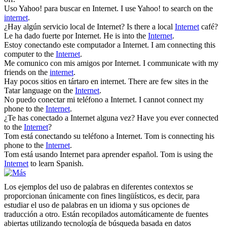
Uso Yahoo! para buscar en
Internet
.
I use Yahoo! to search on the
internet
.
¿Hay algún servicio local de
Internet
?
Is there a local
Internet
café?
Le ha dado fuerte por
Internet
.
He is into the
Internet
.
Estoy conectando este computador a
Internet
.
I am connecting this
computer to the
Internet
.
Me comunico con mis amigos por
Internet
.
I communicate with my
friends on the
internet
.
Hay pocos sitios en tártaro en
internet
.
There are few sites in the
Tatar language on the
Internet
.
No puedo conectar mi teléfono a
Internet
.
I cannot connect my
phone to the
Internet
.
¿Te has conectado a
Internet
alguna vez?
Have you ever connected
to the
Internet
?
Tom está conectando su teléfono a
Internet
.
Tom is connecting his
phone to the
Internet
.
Tom está usando
Internet
para aprender español.
Tom is using the
Internet
to learn Spanish.
Los ejemplos del uso de palabras en diferentes contextos se
proporcionan únicamente con fines lingüísticos, es decir, para
estudiar el uso de palabras en un idioma y sus opciones de
traducción a otro. Están recopilados automáticamente de fuentes
abiertas utilizando tecnología de búsqueda basada en datos