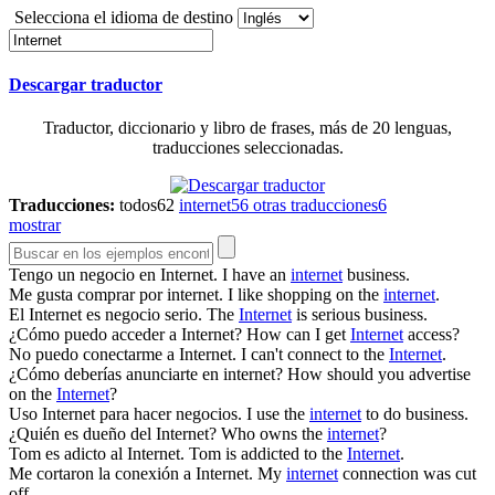
Selecciona el idioma de destino
Descargar traductor
Traductor, diccionario y libro de frases, más de 20 lenguas,
traducciones seleccionadas.
Traducciones:
todos
62
internet
56
otras traducciones
6
mostrar
Tengo un negocio en
Internet
.
I have an
internet
business.
Me gusta comprar por
internet
.
I like shopping on the
internet
.
El
Internet
es negocio serio.
The
Internet
is serious business.
¿Cómo puedo acceder a
Internet
?
How can I get
Internet
access?
No puedo conectarme a
Internet
.
I can't connect to the
Internet
.
¿Cómo deberías anunciarte en
internet
?
How should you advertise
on the
Internet
?
Uso
Internet
para hacer negocios.
I use the
internet
to do business.
¿Quién es dueño del
Internet
?
Who owns the
internet
?
Tom es adicto al
Internet
.
Tom is addicted to the
Internet
.
Me cortaron la conexión a
Internet
.
My
internet
connection was cut
off.