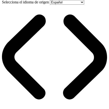
Selecciona el idioma de origen