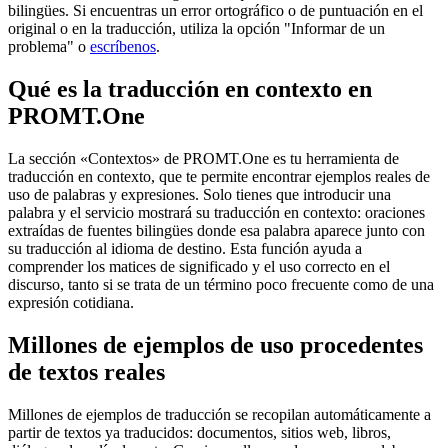
bilingües. Si encuentras un error ortográfico o de puntuación en el
original o en la traducción, utiliza la opción "Informar de un
problema" o
escríbenos
.
Qué es la traducción en contexto en
PROMT.One
La sección «Contextos» de PROMT.One es tu herramienta de
traducción en contexto, que te permite encontrar ejemplos reales de
uso de palabras y expresiones. Solo tienes que introducir una
palabra y el servicio mostrará su traducción en contexto: oraciones
extraídas de fuentes bilingües donde esa palabra aparece junto con
su traducción al idioma de destino. Esta función ayuda a
comprender los matices de significado y el uso correcto en el
discurso, tanto si se trata de un término poco frecuente como de una
expresión cotidiana.
Millones de ejemplos de uso procedentes
de textos reales
Millones de ejemplos de traducción se recopilan automáticamente a
partir de textos ya traducidos: documentos, sitios web, libros,