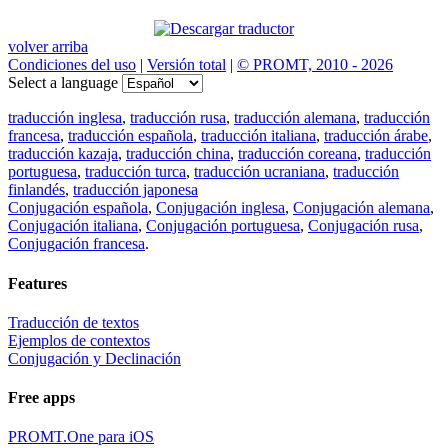
volver arriba
Condiciones del uso
|
Versión total
|
© PROMT, 2010 - 2026
Select a language
traducción inglesa
,
traducción rusa
,
traducción alemana
,
traducción
francesa
,
traducción española
,
traducción italiana
,
traducción árabe
,
traducción kazaja
,
traducción china
,
traducción coreana
,
traducción
portuguesa
,
traducción turca
,
traducción ucraniana
,
traducción
finlandés
,
traducción japonesa
Conjugación española
,
Conjugación inglesa
,
Conjugación alemana
,
Conjugación italiana
,
Conjugación portuguesa
,
Conjugación rusa
,
Conjugación francesa
.
Features
Traducción de textos
Ejemplos de contextos
Conjugación y Declinación
Free apps
PROMT.One para iOS