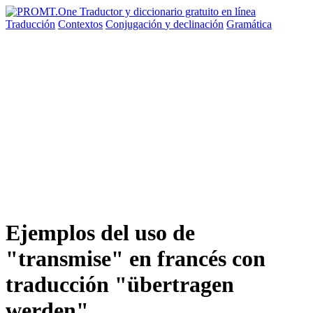
Traducción
Contextos
Conjugación
y declinación
Gramática
Ejemplos del uso de
"transmise" en francés con
traducción "übertragen
werden"