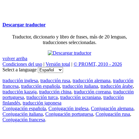
Descargar traductor
Traductor, diccionario y libro de frases, más de 20 lenguas,
traducciones seleccionadas.
volver arriba
Condiciones del uso
|
Versión total
|
© PROMT, 2010 - 2026
Select a language
traducción inglesa
,
traducción rusa
,
traducción alemana
,
traducción
francesa
,
traducción española
,
traducción italiana
,
traducción árabe
,
traducción kazaja
,
traducción china
,
traducción coreana
,
traducción
portuguesa
,
traducción turca
,
traducción ucraniana
,
traducción
finlandés
,
traducción japonesa
Conjugación española
,
Conjugación inglesa
,
Conjugación alemana
,
Conjugación italiana
,
Conjugación portuguesa
,
Conjugación rusa
,
Conjugación francesa
.
Features