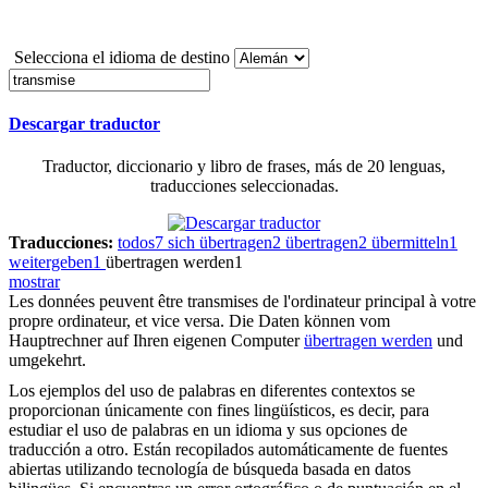
Selecciona el idioma de destino
Descargar traductor
Traductor, diccionario y libro de frases, más de 20 lenguas,
traducciones seleccionadas.
Traducciones:
todos
7
sich übertragen
2
übertragen
2
übermitteln
1
weitergeben
1
übertragen werden
1
mostrar
Les données peuvent être
transmises
de l'ordinateur principal à votre
propre ordinateur, et vice versa.
Die Daten können vom
Hauptrechner auf Ihren eigenen Computer
übertragen werden
und
umgekehrt.
Los ejemplos del uso de palabras en diferentes contextos se
proporcionan únicamente con fines lingüísticos, es decir, para
estudiar el uso de palabras en un idioma y sus opciones de
traducción a otro. Están recopilados automáticamente de fuentes
abiertas utilizando tecnología de búsqueda basada en datos