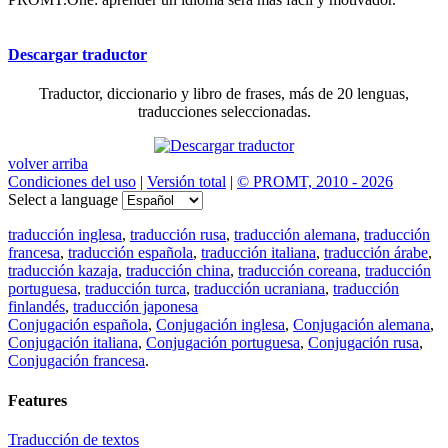
Descargar traductor
Traductor, diccionario y libro de frases, más de 20 lenguas,
traducciones seleccionadas.
volver arriba
Condiciones del uso
|
Versión total
|
© PROMT, 2010 - 2026
Select a language
traducción inglesa
,
traducción rusa
,
traducción alemana
,
traducción
francesa
,
traducción española
,
traducción italiana
,
traducción árabe
,
traducción kazaja
,
traducción china
,
traducción coreana
,
traducción
portuguesa
,
traducción turca
,
traducción ucraniana
,
traducción
finlandés
,
traducción japonesa
Conjugación española
,
Conjugación inglesa
,
Conjugación alemana
,
Conjugación italiana
,
Conjugación portuguesa
,
Conjugación rusa
,
Conjugación francesa
.
Features
Traducción de textos