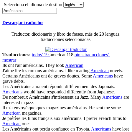
Selecciona el idioma de destino
Descargar traductor
Traductor, diccionario y libro de frases, más de 20 lenguas,
traducciones seleccionadas.
Traducciones:
todos
119
american
118
otras traducciones
1
mostrar
Ils ont l'air
américains
.
They look
American
.
J'aime lire les romans
américains
.
I like reading
American
novels.
Certains
Américains
ont de graves doutes.
Some
Americans
have
grave debts.
Les
Américains
auraient répondu différemment des Japonais.
Americans
would have responded differently from Japanese.
De nombreux
Américains
s'intéressent au Jazz.
Many
Americans
are
interested in jazz.
Il m'a envoyé quelques magazines
américains
.
He sent me some
American
magazines.
Je préfère les films français aux
américains
.
I prefer French films to
American
ones.
Les
Américains
ont perdu confiance en Toyota.
Americans
have lost