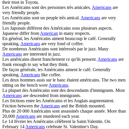
their trust in Toyota.
Les
Américains
sont des personnes très amicales.
Americans
are
very friendly people.
Les
Américains
sont un peuple très amical.
Americans
are very
friendly people.
Les Japonais diffèrent des
Américains
sous plusieurs aspects.
Japanese differ from
American
in many respects.
En général, les
Américains
aiment beaucoup le café.
Generally
speaking,
Americans
are very fond of coffee.
De nombreux
Américains
sont intéressés par le jazz.
Many
Americans
are interested in jazz.
Les
américains
disent franchement ce qu'ils pensent.
Americans
are
frank enough to say what they think.
De façon générale, les
Américains
aiment le café.
Generally
speaking,
Americans
like coffee.
Les deux hommes assis sur le banc étaient
américains
.
The two men
sitting on the bench were
Americans
.
La plupart des
Américains
sont des descendants d'immigrants.
Most
Americans
are descended from immigrants.
Les frictions entre les
Américains
et les Anglais augmentaient.
Friction between the
Americans
and the British mounted.
Plus de 20 000
Américains
sont assassinés chaque année.
More than
20,000
Americans
are murdered each year.
Le 14 février les
Américains
célèbrent la Saint-Valentin.
On
February 14
Americans
celebrate St. Valentine's Day.