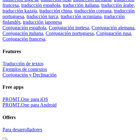
francesa
,
traducción española
,
traducción italiana
,
traducción árabe
,
traducción kazaja
,
traducción china
,
traducción coreana
,
traducción
portuguesa
,
traducción turca
,
traducción ucraniana
,
traducción
finlandés
,
traducción japonesa
Conjugación española
,
Conjugación inglesa
,
Conjugación alemana
,
Conjugación italiana
,
Conjugación portuguesa
,
Conjugación rusa
,
Conjugación francesa
.
Features
Traducción de textos
Ejemplos de contextos
Conjugación y Declinación
Free apps
PROMT.One para iOS
PROMT.One para Android
Offers
Para desarrolladores